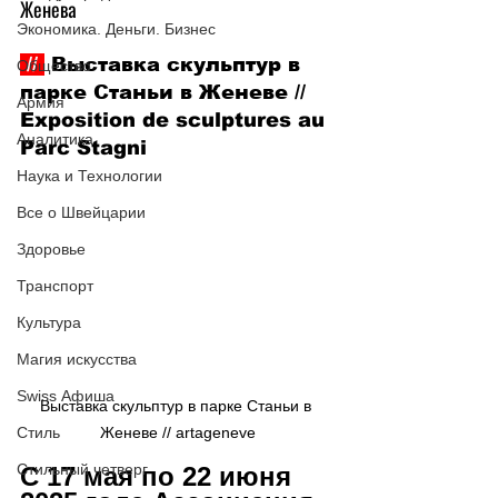
Женева
Экономика. Деньги. Бизнес
 // 
 Выставка скульптур в 
Общество
парке Станьи в Женеве // 
Армия
Exposition de sculptures au 
Аналитика
Parc Stagni
Наука и Технологии
Все о Швейцарии
Здоровье
Транспорт
Культура
Магия искусства
Swiss Афиша
Выставка скульптур в парке Станьи в 
Женеве // artageneve
Стиль
Стильный четверг
C 17 мая по 22 июня 