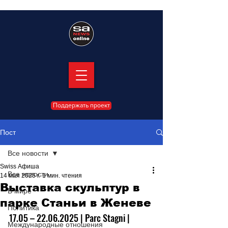
Поддержать проект
Пост
Все новости
Swiss Афиша
Все новости
14 мая 2025 г.
1 мин. чтения
Выставка скульптур в
В мире
парке Станьи в Женеве
Политика
17.05 – 22.06.2025 | Parc Stagni | 
Международные отношения