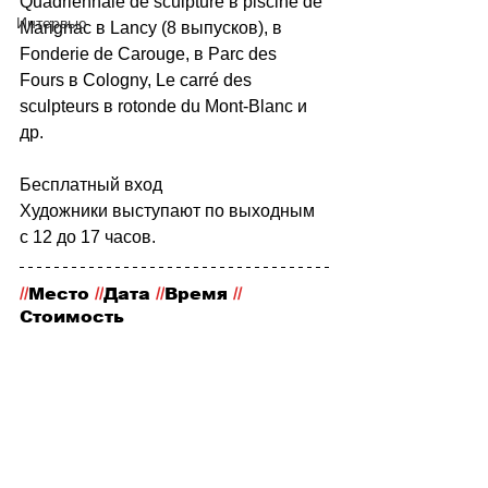
Quadriennale de sculpture в piscine de 
Интервью
Marignac в Lancy (8 выпусков), в 
Fonderie de Carouge, в Parc des 
Fours в Cologny, Le carré des 
sculpteurs в rotonde du Mont-Blanc и 
др.
Бесплатный вход
Художники выступают по выходным 
с 12 до 17 часов.
//
Место
 //
Дата 
//
Время 
//
Стоимость