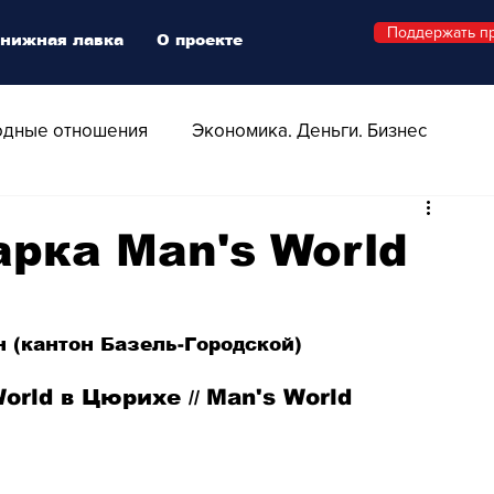
Поддержать п
нижная лавка
О проекте
дные отношения
Экономика. Деньги. Бизнес
 Технологии
Все о Швейцарии
Здоровье
рка Man's World
Swiss Афиша
Стиль
Стильный четверг
н (кантон Базель-Городской)
о
Видео
Русская Швейцария
orld в Цюрихе 
Man's World
// 
ера - Шоу
Афиша - Поп - Рок - Джаз