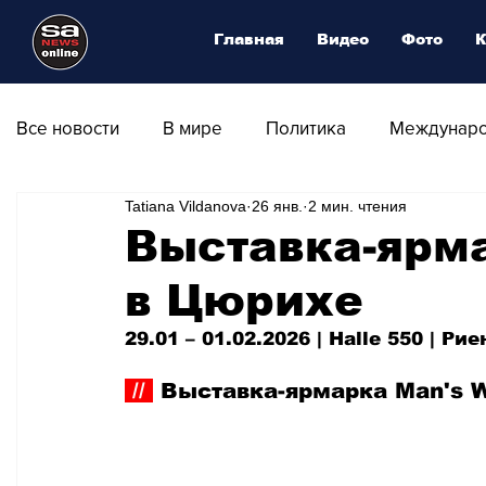
Главная
Видео
Фото
К
Все новости
В мире
Политика
Междунаро
Tatiana Vildanova
26 янв.
2 мин. чтения
Общество
Армия
Аналитика
Наука и
Выставка-ярма
в Цюрихе
Транспорт
Культура
Магия искусства
29.01 
–
 01.02.2026 | Halle 550
| Рие
Природа - Климат
Туризм
Спорт
Фот
 // 
 Выставка-ярмарка Man's W
Афиша - Выставки - Музеи
Афиша - Театр - Оп