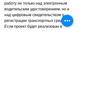
работу не только над электронным 
водительским удостоверением, но и 
над цифровым свидетельством о 
регистрации транспортных средств. 
Если проект будет реализован в 
полном объёме, швейцарским 
водителям в будущем может 
оказаться достаточно одного 
смартфона, чтобы подтвердить свои 
права и документы на 
автомобиль
sa
.
//
(
ез
)
Теги:
новости швейцарии
политика
транспорт
автомобили
IT-технологии
Транспорт