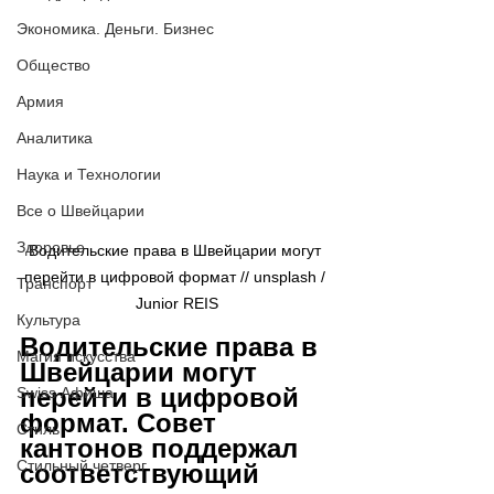
Экономика. Деньги. Бизнес
Общество
Армия
Аналитика
Наука и Технологии
Все о Швейцарии
Здоровье
Водительские права в Швейцарии могут 
перейти в цифровой формат // 
unsplash / 
Транспорт
Junior REIS
Культура
Водительские права в 
Магия искусства
Швейцарии могут 
перейти в цифровой 
Swiss Афиша
формат. Совет 
Стиль
кантонов поддержал 
Стильный четверг
соответствующий 