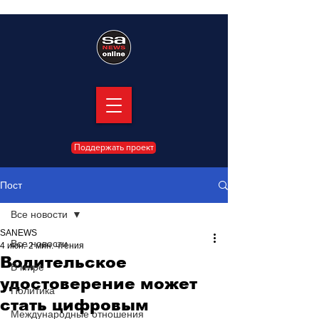
Поддержать проект
Пост
Все новости
SANEWS
Все новости
4 июн.
2 мин. чтения
Водительское
В мире
удостоверение может
Политика
стать цифровым
Международные отношения