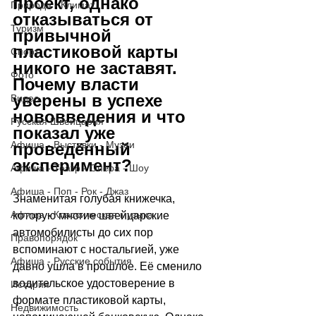
проект, однако 
Природа - Климат
отказываться от 
Туризм
привычной 
пластиковой карты 
Спорт
никого не заставят. 
Фото
Почему власти 
уверены в успехе 
Видео
нововведения и что 
Русская Швейцария
показал уже 
Афиша - Выставки - Музеи
проведённый 
эксперимент?
Афиша - Театр - Опера - Шоу
Афиша - Поп - Рок - Джаз
Знаменитая голубая книжечка, 
Афиша - Классическая музыка
которую многие швейцарские 
автомобилисты до сих пор 
Правопорядок
вспоминают с ностальгией, уже 
Афиша - Русские события
давно ушла в прошлое. Её сменило 
водительское удостоверение в 
История
формате пластиковой карты, 
Недвижимость