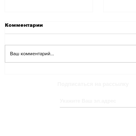
Комментарии
Ваш комментарий...
В Женеве
В 2025 
запланирована
почти е
масштабная
проход
Подписаться на рассылку
демонстрация в знак
демонс
осуждения «Большой
семёрки»