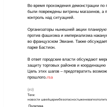
Во время прохождения демонстрации по г
были повреждены витрины магазинов, а п
контроль над ситуацией. 
Организаторы нынешней акции планирую
против фашизма и империализма накануне
во французском Эвиане. Также обсуждает
парке Бастион.
В ответ городские власти обсуждают мер
защиту торговых районов и координацию
Цель этих шагов 
–
 предотвратить возмож
прошлого.
sa
//
(
ез
)
Теги:
новости швейцарии
безопасность
женева
геополит
Политика