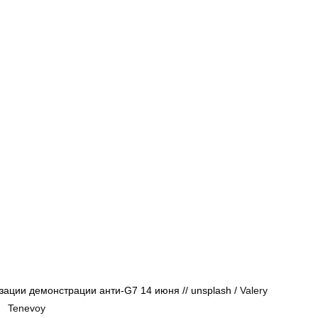
Афиша - Русские события
История
ации демонстрации анти-G7 14 июня // 
unsplash / 
Valery 
Tenevoy