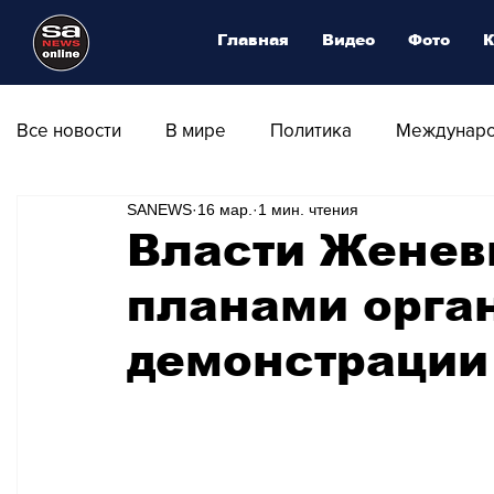
Главная
Видео
Фото
К
Все новости
В мире
Политика
Междунаро
SANEWS
16 мар.
1 мин. чтения
Общество
Армия
Аналитика
Наука и
Власти Женев
планами орга
Транспорт
Культура
Магия искусства
демонстрации
Природа - Климат
Туризм
Спорт
Фот
Афиша - Выставки - Музеи
Афиша - Театр - Оп