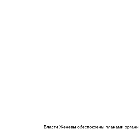
Афиша - Классическая музыка
Правопорядок
Недвижимость
Власти Женевы обеспокоены планами организ