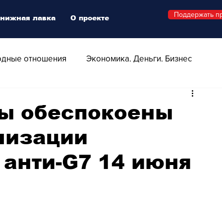
Поддержать п
нижная лавка
О проекте
дные отношения
Экономика. Деньги. Бизнес
 Технологии
Все о Швейцарии
Здоровье
ы обеспокоены
низации
Swiss Афиша
Стиль
Стильный четверг
 анти-G7 14 июня
о
Видео
Русская Швейцария
ера - Шоу
Афиша - Поп - Рок - Джаз