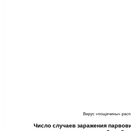
Афиша - Классическая музыка
Правопорядок
Недвижимость
Вирус «пощечины» распр
Число случаев заражения парвови