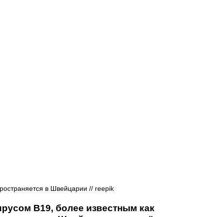
Афиша - Русские события
История
остраняется в Швейцарии // reepik 
русом B19, более известным как 