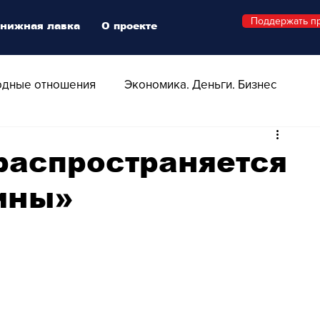
Поддержать п
нижная лавка
О проекте
дные отношения
Экономика. Деньги. Бизнес
 Технологии
Все о Швейцарии
Здоровье
распространяется
ины»
Swiss Афиша
Стиль
Стильный четверг
о
Видео
Русская Швейцария
ера - Шоу
Афиша - Поп - Рок - Джаз