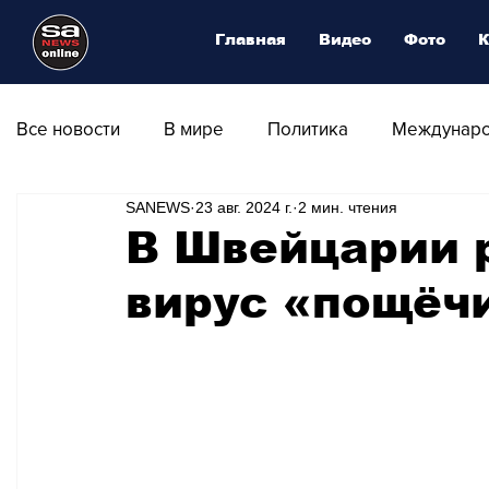
Главная
Видео
Фото
К
Все новости
В мире
Политика
Междунаро
SANEWS
23 авг. 2024 г.
2 мин. чтения
Общество
Армия
Аналитика
Наука и
В Швейцарии 
вирус «пощёч
Транспорт
Культура
Магия искусства
Природа - Климат
Туризм
Спорт
Фот
Афиша - Выставки - Музеи
Афиша - Театр - Оп