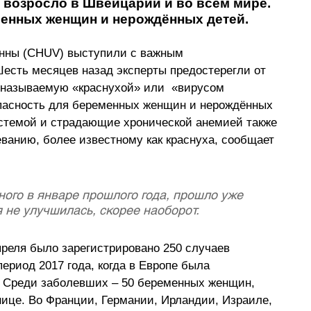
 возросло в Швейцарии и во всём мире. 
менных женщин и нерождённых детей.
анны (CHUV) выступили с важным 
есть месяцев назад эксперты предостерегли от 
 называемую «краснухой» или  «вирусом 
опасность для беременных женщин и нерождённых 
стемой и страдающие хронической анемией также 
еванию, более известному как краснуха, сообщает 
ого в январе прошлого года, прошло уже 
 не улучшилась, скорее наоборот.
преля было зарегистрировано 250 случаев 
ериод 2017 года, когда в Европе была 
 Среди заболевших 
–
 50 беременных женщин, 
нице. Во Франции, Германии, Ирландии, Израиле, 