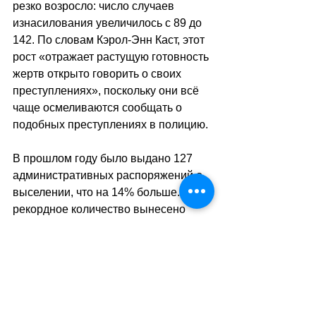
резко возросло: число случаев 
изнасилования увеличилось с 89 до 
142. По словам Кэрол-Энн Каст, этот 
рост «отражает растущую готовность 
жертв открыто говорить о своих 
преступлениях», поскольку они всё 
чаще осмеливаются сообщать о 
подобных преступлениях в полицию.
В прошлом году было выдано 127 
административных распоряжений о 
выселении, что на 14% больше. Это 
рекордное количество вынесено 
третий год подряд с момента 
вступления в силу закона о 
домашнем насилии в 2005 году. 
В кантоне Женева также объявили 
во вторник о запуске национальной 