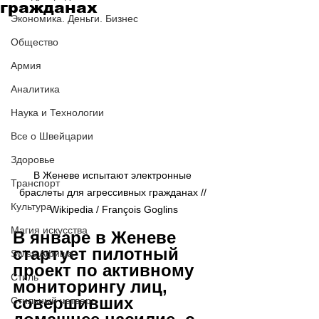
гражданах
Экономика. Деньги. Бизнес
Общество
Армия
Аналитика
Наука и Технологии
Все о Швейцарии
Здоровье
В Женеве испытают электронные 
Транспорт
браслеты для агрессивных гражданах // 
Культура
Wikipedia / François Goglins
Магия искусства
В январе в Женеве 
стартует пилотный 
Swiss Афиша
проект по активному 
Стиль
мониторингу лиц, 
совершивших 
Стильный четверг