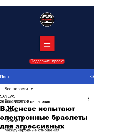
Поддержать проект
Пост
Все новости
SANEWS
Все новости
26 нояб. 2025 г.
2 мин. чтения
В Женеве испытают
В мире
электронные браслеты
Политика
для агрессивных
Международные отношения