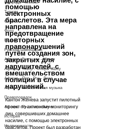
домашнее насилие, с 
Природа - Климат
помощью 
Туризм
электронных 
браслетов. Эта мера 
Спорт
направлена ​​на 
Фото
предотвращение 
повторных 
Видео
правонарушений 
Русская Швейцария
путём создания зон, 
закрытых для 
Афиша - Выставки - Музеи
нарушителей, с 
Афиша - Театр - Опера - Шоу
вмешательством 
полиции в случае 
Афиша - Поп - Рок - Джаз
нарушений.
Афиша - Классическая музыка
Правопорядок
Кантон Женева запустит пилотный 
проект по активному мониторингу 
Афиша - Русские события
лиц, совершивших домашнее 
История
насилие, с помощью электронных 
Недвижимость
браслетов. Проект был разработан 