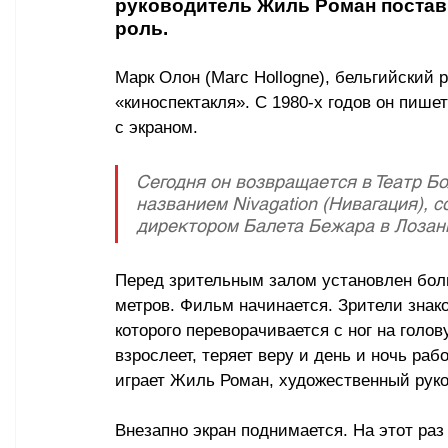
руководитель Жиль Роман постав
роль.
Марк Олон (Marc Hollogne), бельгийский 
«киноспектакля»
. С 1980-х годов он пиш
с экраном. 
Сегодня он возвращается в Театр Бо
названием Nivagation (Нивагация),
директором Балета Бежара в Лозанн
Перед зрительным залом 
установлен
 бол
метров. Фильм начинается. Зрители знак
которого переворачивается с ног на голо
взрослеет, теряет веру и день и ночь ра
играет Жиль Роман, художественный руко
Внезапно экран поднимается. На этот раз