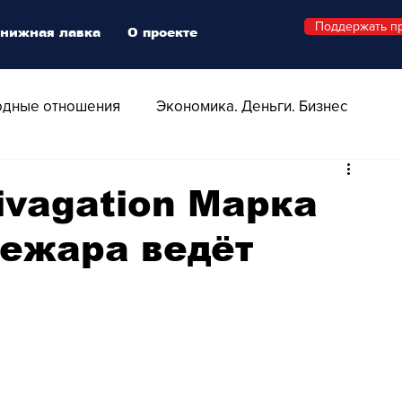
Поддержать п
нижная лавка
О проекте
дные отношения
Экономика. Деньги. Бизнес
 Технологии
Все о Швейцарии
Здоровье
ivagation Марка
Бежара ведёт
Swiss Афиша
Стиль
Стильный четверг
о
Видео
Русская Швейцария
ера - Шоу
Афиша - Поп - Рок - Джаз