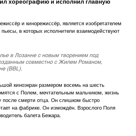
ил хореографию и исполнил главную 
режиссёр и кинорежиссёр, является изобретателем 
ет пьесы, в которых исполнители взаимодействуют 
лье в Лозанне с новым творением под 
 созданным совместно с Жилем Романом, 
е (BBL).
ьшой киноэкран размером восемь на шесть 
омятся с Полем, мечтательным мальчиком, жизнь 
ву после смерти отца. Он слишком быстро 
ботает на фабрике. Он измождён. Взрослого Поля 
водитель балета Бежара.
 