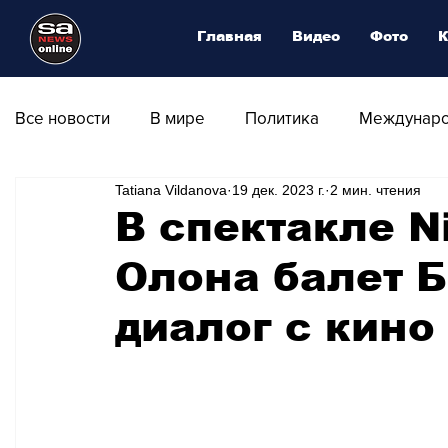
Главная
Видео
Фото
К
Все новости
В мире
Политика
Междунаро
Tatiana Vildanova
19 дек. 2023 г.
2 мин. чтения
Общество
Армия
Аналитика
Наука и
В спектакле N
Олона балет 
Транспорт
Культура
Магия искусства
диалог с кино
Природа - Климат
Туризм
Спорт
Фот
Афиша - Выставки - Музеи
Афиша - Театр - Оп