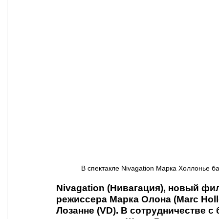
Афиша - Классическая музыка
Правопорядок
Недвижимость
В спектакле Nivagation Марка Холлонье бал
Nivagation (Нивагация), новый фи
режиссера Марка Олона (Marc Holl
Лозанне (VD). В сотрудничестве с