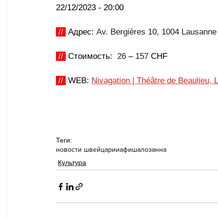
22/12/2023 - 20:00
//
 Адрес: 
Av. Bergières 10, 1004 Lausanne
//
 Стоимость: 
 26
 – 
157 
CHF 
//
 WEB: 
Nivagation
 | 
Théâtre de Beaulieu,
Теги:
новости швейцарии
афиша
лозанна
Культура