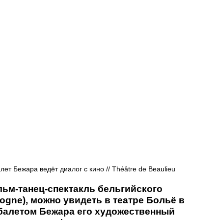
Афиша - Русские события
История
ет Бежара ведёт диалог с кино // Théâtre de Beaulieu
льм-танец-спектакль бельгийского 
ogne), можно увидеть в театре Больё в 
 балетом Бежара его художественный 