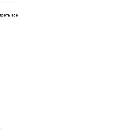
реть все
я