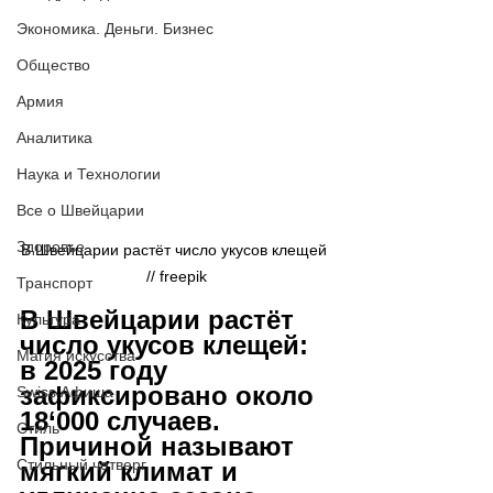
Экономика. Деньги. Бизнес
Общество
Армия
Аналитика
Наука и Технологии
Все о Швейцарии
Здоровье
В Швейцарии растёт число укусов клещей 
// 
freepik
Транспорт
В Швейцарии растёт 
Культура
число укусов клещей: 
Магия искусства
в 2025 году 
зафиксировано около 
Swiss Афиша
18
‘
000 случаев. 
Стиль
Причиной называют 
Стильный четверг
мягкий климат и 