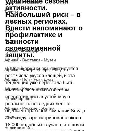
удлинение сезона 
Природа - Климат
активности. 
Туризм
Наибольший риск 
–
 в 
лесных регионах. 
Спорт
Власти напоминают о 
Фото
профилактике и 
важности 
Видео
своевременной 
Русская Швейцария
защиты.
Афиша - Выставки - Музеи
В Швейцарии вновь фиксируется 
Афиша - Театр - Опера - Шоу
рост числа укусов клещей, и эта 
Афиша - Поп - Рок - Джаз
тенденция уже перестала быть 
Афиша - Классическая музыка
кратковременным всплеском, 
превратившись в устойчивую 
Правопорядок
реальность последних лет. По 
Афиша - Русские события
оценкам страховой компании Suva, в 
2025 году зарегистрировано около 
История
18
‘
000 подобных случаев, что почти 
Недвижимость