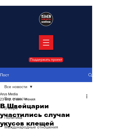
Поддержать проект
Пост
Все новости
Arus Media
Все новости
23 апр.
2 мин. чтения
В Швейцарии
В мире
участились случаи
Политика
укусов клещей
Международные отношения