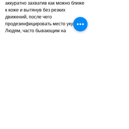
аккуратно захватив как можно ближе 
к коже и вытянув без резких 
движений, после чего 
продезинфицировать место укуса. 
Людям, часто бывающим на 
природе, также рекомендуется 
вакцинация против клещевого 
энцефалита, которая остаётся одной 
из самых надёжных форм защиты.
sa
//
(
ар
)
Теги:
природа
здравоохранение
здоровье
безопасность
Здоровье