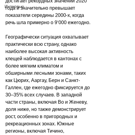
достигает рекордных значений 2020 
Интервью
года и значительно превышает 
показатели середины 2000-х, когда 
речь шла примерно о 9
‘
000 ежегодно.
Географически ситуация охватывает 
практически всю страну, однако 
наиболее высокая активность 
клещей наблюдается в кантонах с 
более мягким климатом и 
обширными лесными зонами, таких 
как Цюрих, Ааргау, Берн и Санкт-
Галлен, где ежегодно фиксируется до 
30–35% всех случаев. В западной 
части страны, включая Во и Женеву, 
доля ниже, но также демонстрирует 
рост, особенно в пригородных и 
рекреационных зонах. Южные 
регионы, включая Тичино, 