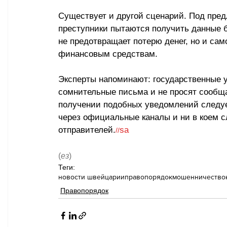
Существует и другой сценарий. Под пре
преступники пытаются получить данные ба
не предотвращает потерю денег, но и са
финансовым средствам.
Эксперты напоминают: государственные 
сомнительные письма и не просят сообщ
получении подобных уведомлений следуе
через официальные каналы и ни в коем с
отправителей.
sa
//
(
ез
)
Теги:
новости швейцарии
правопорядок
мошенничество
Правопорядок