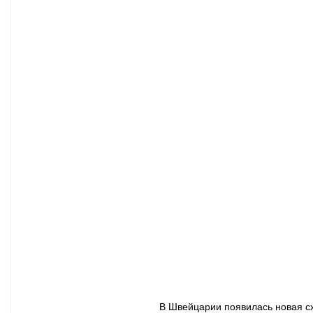
Афиша - Классическая музыка
Правопорядок
Недвижимость
В Швейцарии появилась новая сх