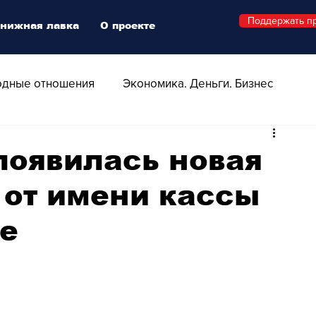
Поддержать п
нижная лавка
О проекте
дные отношения
Экономика. Деньги. Бизнес
 Технологии
Все о Швейцарии
Здоровье
появилась новая
 от имени кассы
Swiss Афиша
Стиль
Стильный четверг
це
о
Видео
Русская Швейцария
ера - Шоу
Афиша - Поп - Рок - Джаз