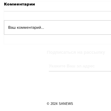
Комментарии
Ваш комментарий...
Новая мошенническая
Дамы, н
схема нацелена на
в Брэда
абонентов Swisscom
виртуа
Подписаться на рассылку
или вир
мошенн
© 2024 SANEWS