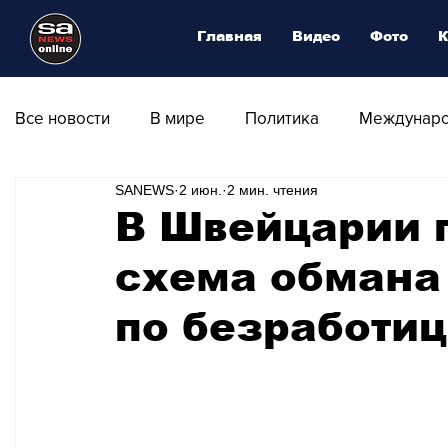
Главная
Видео
Фото
К
Все новости
В мире
Политика
Междунаро
SANEWS
2 июн.
2 мин. чтения
Общество
Армия
Аналитика
Наука и
В Швейцарии 
схема обмана
Транспорт
Культура
Магия искусства
по безработи
Природа - Климат
Туризм
Спорт
Фот
Афиша - Выставки - Музеи
Афиша - Театр - Оп