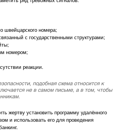
аметить ряд тревожных сигналов.
о швейцарского номера;
 связанный с государственными структурами;
йты;
ным номером;
тсутствии реакции.
зопасности, подобная схема относится к 
ключается не в самом письме, а в том, чтобы 
нникам. 
ть жертву установить программу удалённого 
вом и использовать его для проведения 
банкинг.