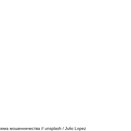
Афиша - Русские события
История
ема мошенничества // 
unsplash / 
Julio Lopez