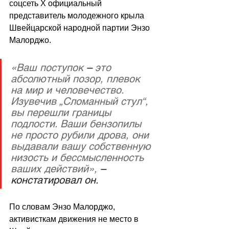
соцсеть X официальный 
представитель молодежного крыла 
Швейцарской народной партии
Энзо 
Малорджо
.
«Ваш поступок 
–
 это 
абсолютный позор, плевок 
на мир и человечество. 
Изувечив „Сломанный стул“, 
вы перешли границы 
подлости. Ваши бензопилы 
не просто рубили дрова, они 
выдавали вашу собственную 
низость и бессмысленность 
ваших действий»,
–
констатировал он.
По словам 
Энзо Малорджо
, 
активисткам движения не место в 