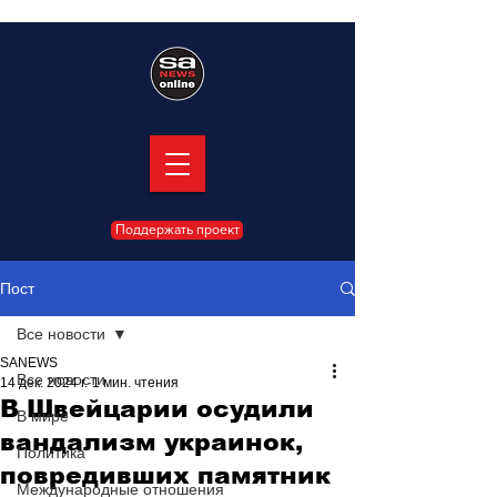
Поддержать проект
Пост
Все новости
SANEWS
Все новости
14 дек. 2024 г.
1 мин. чтения
В Швейцарии осудили
В мире
вандализм украинок,
Политика
повредивших памятник
Международные отношения