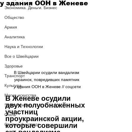
у здания ООН в Женеве
Экономика. Деньги. Бизнес
Общество
Армия
Аналитика
Наука и Технологии
Все о Швейцарии
Здоровье
В Швейцарии осудили вандализм 
Транспорт
украинок, повредивших памятник 
Культура
у здания ООН в Женеве // соцсети
Магия искусства
В Женеве осудили 
двух полуобнажённых 
Swiss Афиша
участниц 
Стиль
проукраинской акции, 
которые совершили 
Стильный четверг