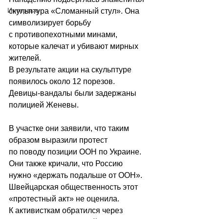
Интервью
скульптура «Сломанный стул». Она 
символизирует борьбу 
с противопехотными минами, 
которые калечат и убивают мирных 
жителей.
В результате акции на скульптуре 
появилось около 12 порезов. 
Девицы-вандалы были задержаны 
полицией Женевы.
В участке они заявили, что таким 
образом выразили протест 
по поводу позиции ООН по Украине. 
Они также кричали, что Россию 
нужно «держать подальше от ООН».
Швейцарская общественность этот 
«протестный акт» не оценила. 
К активисткам обратился через 