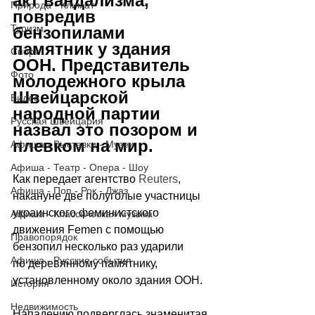
акт вандализма, 
Природа - Климат
повредив 
Туризм
бензопилами 
памятник у здания 
Спорт
ООН. Представитель 
Фото
молодежного крыла 
Швейцарской 
Видео
народной партии 
Русская Швейцария
назвал это позором и 
плевком на мир.
Афиша - Выставки - Музеи
Афиша - Театр - Опера - Шоу
Как передает агентство 
Reuters
, 
Афиша - Поп - Рок - Джаз
накануне две полуголые участницы 
украинского феминистского 
Афиша - Классическая музыка
движения Femen с помощью 
Правопорядок
бензопил несколько раз ударили 
Афиша - Русские события
по деревянному памятнику, 
установленному около здания ООН.
История
Недвижимость
Нападению подверглась знаменитая 