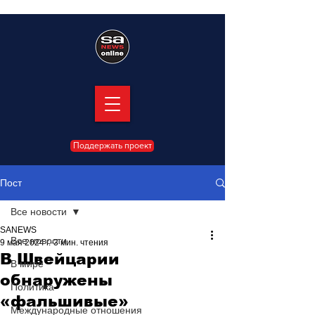
Поддержать проект
Пост
Все новости
SANEWS
Все новости
9 мая 2024 г.
3 мин. чтения
В Швейцарии
В мире
обнаружены
Политика
«фальшивые»
Международные отношения