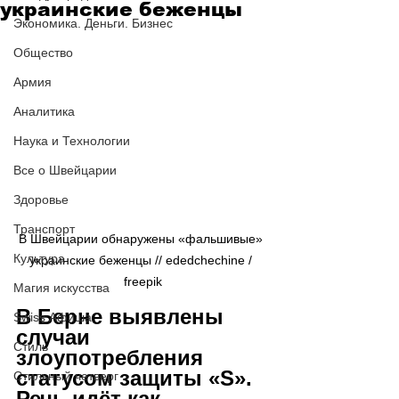
украинские беженцы
Экономика. Деньги. Бизнес
Общество
Армия
Аналитика
Наука и Технологии
Все о Швейцарии
Здоровье
Транспорт
В Швейцарии обнаружены «фальшивые» 
Культура
украинские беженцы // ededchechine / 
freepik
Магия искусства
В Берне выявлены 
Swiss Афиша
случаи 
Стиль
злоупотребления 
статусом защиты «S». 
Стильный четверг
Речь идёт как 