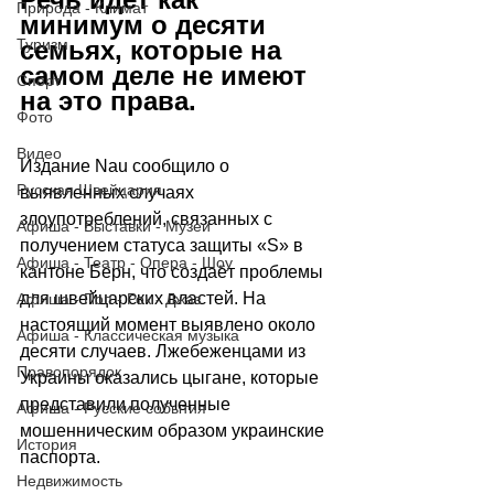
Природа - Климат
минимум о десяти 
семьях, которые на 
Туризм
самом деле не имеют 
Спорт
на это права.
Фото
Видео
Издание Nau сообщило о 
Русская Швейцария
выявленных случаях 
злоупотреблений, связанных с 
Афиша - Выставки - Музеи
получением статуса защиты «S» в 
Афиша - Театр - Опера - Шоу
кантоне Берн, что создаёт проблемы 
для швейцарских властей. На 
Афиша - Поп - Рок - Джаз
настоящий момент выявлено около 
Афиша - Классическая музыка
десяти случаев. Лжебеженцами из 
Правопорядок
Украины оказались цыгане, которые 
представили полученные 
Афиша - Русские события
мошенническим образом украинские 
История
паспорта. 
Недвижимость