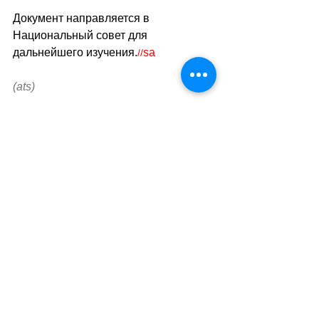
Документ направляется в 
Национальный совет для 
дальнейшего изучения.
sa
//
(ats)
Теги:
жизнь в швейцарии
безопасность
шенген
Международные отношения
Смотреть все
Похожие посты