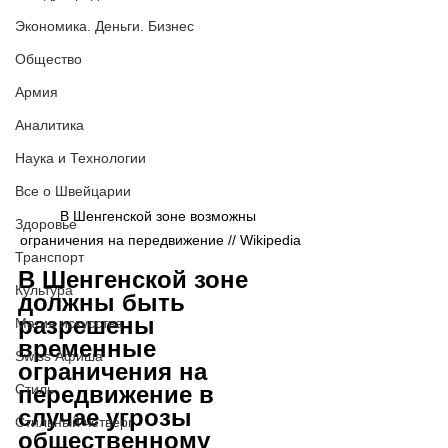
Экономика. Деньги. Бизнес
Общество
Армия
Аналитика
Наука и Технологии
Все о Швейцарии
В Шенгенской зоне возможны 
Здоровье
ограничения на передвижение // Wikipedia
Транспорт
В Шенгенской зоне 
Культура
должны быть 
разрешены 
Магия искусства
временные 
Swiss Афиша
ограничения на 
передвижение в 
Стиль
случае угрозы 
Стильный четверг
общественному 