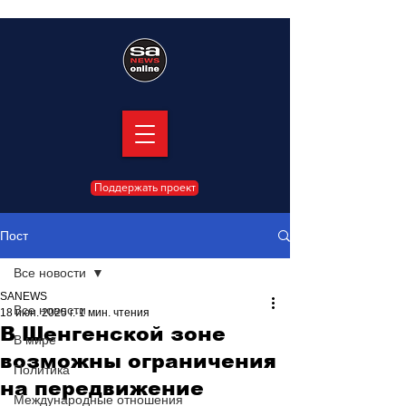
Поддержать проект
Пост
Все новости
SANEWS
Все новости
18 июн. 2025 г.
1 мин. чтения
В Шенгенской зоне
В мире
возможны ограничения
Политика
на передвижение
Международные отношения