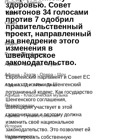
Природа - Климат
здоровью. Совет 
кантонов 34 голосами 
Туризм
против 7 одобрил 
Спорт
правительственный 
проект, направленный 
Фото
на внедрение этого 
Видео
изменения в 
швейцарское 
Русская Швейцария
законодательство.
Афиша - Выставки - Музеи
Афиша - Театр - Опера - Шоу
Европейский парламент и Совет ЕС 
год назад изменили Шенгенский 
Афиша - Поп - Рок - Джаз
пограничный кодекс. Как государство 
Афиша - Классическая музыка
Шенгенского соглашения, 
Правопорядок
Швейцария участвует в этой 
гармонизации и поэтому должна 
Афиша - Русские события
изменить своё национальное 
История
законодательство. Это позволяет ей 
Недвижимость
гарантировать собственную 