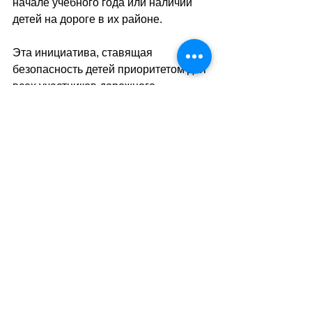
начале учебного года или наличии 
детей на дороге в их районе.
Эта инициатива, ставящая 
безопасность детей приоритетом для 
всех участников дорожного 
движения по всей стране, уже 
показывает первые результаты: 
благодаря повышенной 
бдительности водителей количество 
ДТП с детьми снизилось в некоторых 
городах на 10-15%.
sa
//
(
ез
)
Теги:
новости швейцарии
общество
транспорт
дети
Транспорт