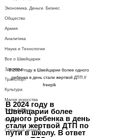
Экономика. Деньги. Бизнес
Общество
Армия
Аналитика
Наука и Технологии
Все о Швейцарии
Здоровье
В 2024 году в Швейцарии более одного 
ребенка в день стали жертвой ДТП // 
Транспорт
freepik
Культура
Магия искусства
В 2024 году в 
Swiss Афиша
Швейцарии более 
одного ребенка в день 
Стиль
стали жертвой ДТП по 
Стильный четверг
пути в школу. В ответ 