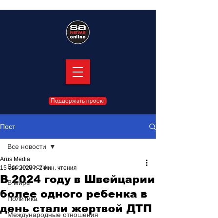
Поддержать проект
Пост
Все новости
Arus Media
Все новости
15 авг. 2025 г.
2 мин. чтения
В 2024 году в Швейцарии
В мире
более одного ребенка в
Политика
день стали жертвой ДТП
Международные отношения