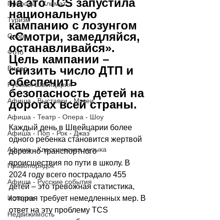
на это TCS запустила 
Природа - Климат
национальную 
Туризм
кампанию с лозунгом 
«Смотри, замедляйся, 
Спорт
останавливайся». 
Фото
Цель кампании – 
снизить число ДТП и 
Видео
обеспечить 
Русская Швейцария
безопасность детей на 
Афиша - Выставки - Музеи
дорогах всей страны.
Афиша - Театр - Опера - Шоу
Каждый день в Швейцарии более 
Афиша - Поп - Рок - Джаз
одного ребенка становится жертвой 
Афиша - Классическая музыка
дорожно-транспортного 
происшествия по пути в школу. В 
Правопорядок
2024 году всего пострадало 455 
Афиша - Русские события
детей 
–
 это тревожная статистика, 
История
которая требует немедленных мер. В 
ответ на эту проблему TCS 
Недвижимость