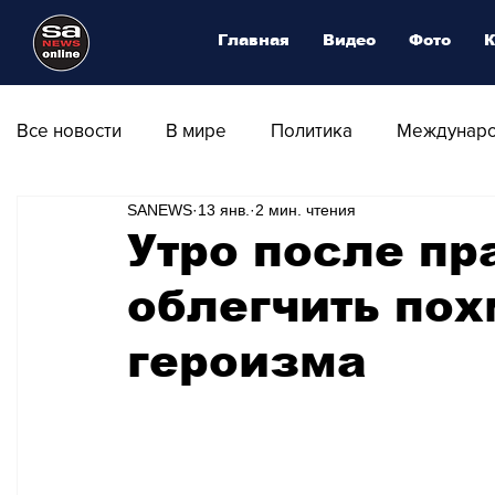
Главная
Видео
Фото
К
Все новости
В мире
Политика
Междунаро
SANEWS
13 янв.
2 мин. чтения
Общество
Армия
Аналитика
Наука и
Утро после пр
облегчить пох
Транспорт
Культура
Магия искусства
героизма
Природа - Климат
Туризм
Спорт
Фот
Афиша - Выставки - Музеи
Афиша - Театр - Оп