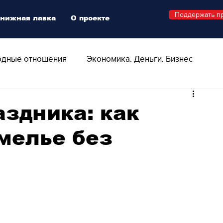
Поддержать п
нижная лавка
О проекте
дные отношения
Экономика. Деньги. Бизнес
 Технологии
Все о Швейцарии
Здоровье
аздника: как
мелье без
Swiss Афиша
Стиль
Стильный четверг
о
Видео
Русская Швейцария
ера - Шоу
Афиша - Поп - Рок - Джаз