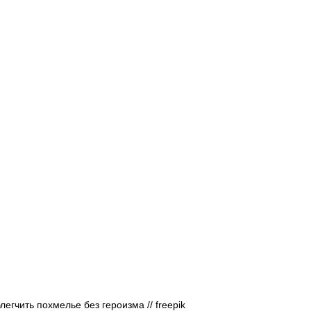
Афиша - Русские события
История
легчить похмелье без героизма // freepik