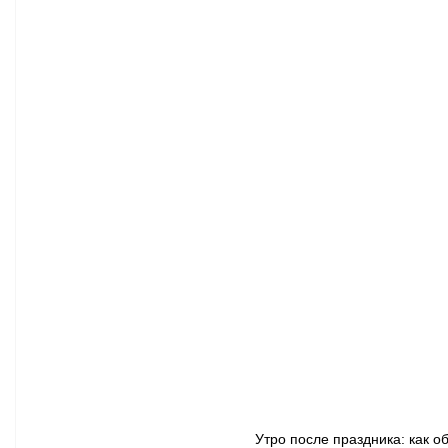
Афиша - Классическая музыка
Правопорядок
Недвижимость
Утро после праздника: как об