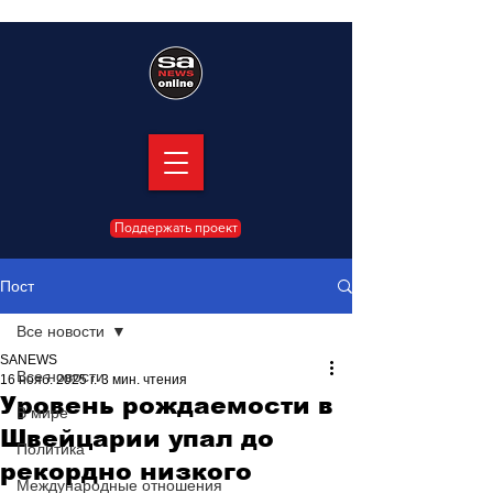
Поддержать проект
Пост
Все новости
SANEWS
Все новости
16 нояб. 2025 г.
3 мин. чтения
Уровень рождаемости в
В мире
Швейцарии упал до
Политика
рекордно низкого
Международные отношения