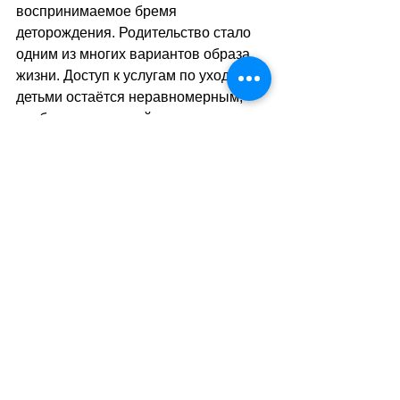
воспринимаемое бремя 
деторождения. Родительство стало 
одним из многих вариантов образа 
жизни. Доступ к услугам по уходу за 
детьми остаётся неравномерным, 
особенно для семей с низким 
доходом. И хотя иммиграция 
способствует росту населения, она 
мало влияет на общую тенденцию к 
рождаемости. Некоторые 
демографы называют ставку на 
иммиграцию как на способ 
предотвращения старения 
населения финансовой пирамидой.
Как отмечается в исследовании, из 
всех протестированных мер 
политики единственной, 
оказывающей значимое 