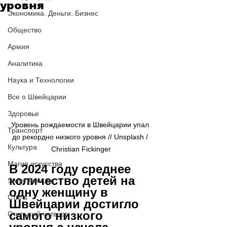
уровня
Экономика. Деньги. Бизнес
Общество
Армия
Аналитика
Наука и Технологии
Все о Швейцарии
Здоровье
Уровень рождаемости в Швейцарии упал 
Транспорт
до рекордно низкого уровня // Unsplash / 
Культура
Christian Fickinger
Магия искусства
В 2024 году среднее 
количество детей на 
Swiss Афиша
одну женщину в 
Стиль
Швейцарии достигло 
самого низкого 
Стильный четверг