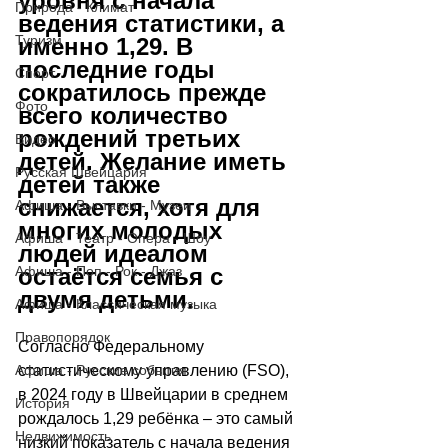
уровня с начала 
Природа - Климат
ведения статистики, а 
Туризм
именно 1,29. В 
последние годы 
Спорт
сократилось прежде 
Фото
всего количество 
рождений третьих 
Видео
детей. Желание иметь 
Русская Швейцария
детей также 
снижается, хотя для 
Афиша - Выставки - Музеи
многих молодых 
Афиша - Театр - Опера - Шоу
людей идеалом 
остаётся семья с 
Афиша - Поп - Рок - Джаз
двумя детьми.
Афиша - Классическая музыка
Правопорядок
Согласно Федеральному 
статистическому управлению (FSO), 
Афиша - Русские события
в 2024 году в Швейцарии в среднем 
История
рождалось 1,29 ребёнка – это самый 
Недвижимость
низкий показатель с начала ведения 