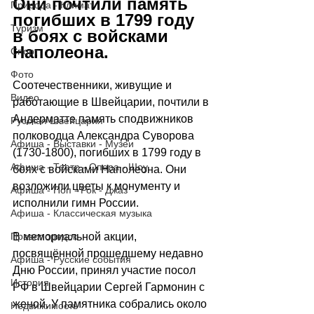
Они почтили память 
Природа - Климат
погибших в 1799 году 
Туризм
в боях с войсками 
Наполеона.
Спорт
Фото
Соотечественники, живущие и 
Видео
работающие в Швейцарии, почтили в 
Андерматте память сподвижников 
Русская Швейцария
полководца Александра Суворова 
Афиша - Выставки - Музеи
(1730-1800), погибших в 1799 году в 
Афиша - Театр - Опера - Шоу
боях с войсками Наполеона. Они 
возложили цветы к монументу и 
Афиша - Поп - Рок - Джаз
исполнили гимн России.
Афиша - Классическая музыка
Правопорядок
В мемориальной акции, 
посвящённой прошедшему недавно 
Афиша - Русские события
Дню России, принял участие посол 
История
РФ в Швейцарии Сергей Гармонин с 
женой. У памятника собрались около 
Недвижимость