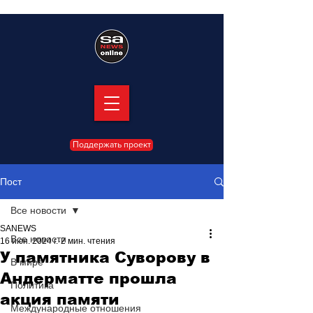
Поддержать проект
Пост
Все новости
SANEWS
Все новости
16 июн. 2024 г.
2 мин. чтения
У памятника Суворову в
В мире
Андерматте прошла
Политика
акция памяти
Международные отношения