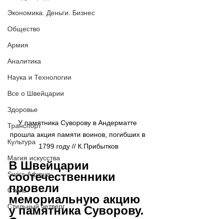
Экономика. Деньги. Бизнес
Общество
Армия
Аналитика
Наука и Технологии
Все о Швейцарии
Здоровье
У памятника Суворову в Андерматте 
Транспорт
прошла акция памяти воинов, погибших в 
Культура
1799 году // К.Прибытков
Магия искусства
В Швейцарии 
Swiss Афиша
соотечественники 
провели 
Стиль
мемориальную акцию 
Стильный четверг
у памятника Суворову. 