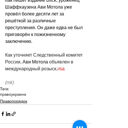
Как пишет издание Blick, уроженец 
Шаффхаузена Ави Мотола уже 
провёл более десяти лет за 
решёткой за различные 
преступления. Он даже едва не был 
приговорён к пожизненному 
заключению.
Как уточняет Следственный комитет 
России, 
Ави Мотола 
объявлен в 
международный розыск.
sa
//
(mk)
Теги:
право
украина
Правопорядок