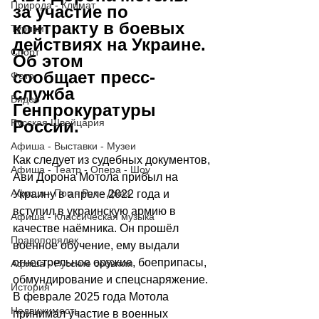
Природа - Климат
за участие по 
контракту в боевых 
Туризм
действиях на Украине. 
Спорт
Об этом 
сообщает пресс-
Фото
служба 
Видео
Генпрокуратуры 
России.
Русская Швейцария
Афиша - Выставки - Музеи
Как следует из судебных документов, 
Афиша - Театр - Опера - Шоу
Ави Дорона Мотола прибыл на 
Афиша - Поп - Рок - Джаз
Украину в апреле 2022 года и 
вступил в украинскую армию в 
Афиша - Классическая музыка
качестве наёмника. Он прошёл 
Правопорядок
военное обучение, ему выдали 
огнестрельное оружие, боеприпасы, 
Афиша - Русские события
обмундирование и спецснаряжение. 
История
В феврале 2025 года Мотола 
Недвижимость
принимал участие в военных 