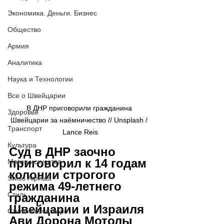
Экономика. Деньги. Бизнес
Общество
Армия
Аналитика
Наука и Технологии
Все о Швейцарии
В ДНР приговорили гражданина 
Здоровье
Швейцарии за наёмничество // Unsplash / 
Транспорт
Lance Reis
Культура
Суд в ДНР заочно 
приговорил к 14 годам 
Магия искусства
колонии строгого 
Swiss Афиша
режима 49-летнего 
Стиль
гражданина 
Швейцарии и Израиля 
Стильный четверг
Ави Дорона Мотолы 