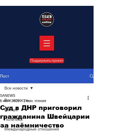
Поддержать проект
Пост
Все новости
SANEWS
Все новости
6 июл. 2025 г.
1 мин. чтения
Суд в ДНР приговорил
В мире
гражданина Швейцарии
Политика
за наёмничество
Международные отношения