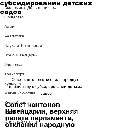
субсидировании детских
Экономика. Деньги. Бизнес
садов
Общество
Армия
Аналитика
Наука и Технологии
Все о Швейцарии
Здоровье
Транспорт
Совет кантонов отклонил народную 
Культура
инициативу о субсидировании детских 
Магия искусства
садов
Swiss Афиша
Совет кантонов 
Швейцарии, верхняя 
Стиль
палата парламента, 
Стильный четверг
отклонил народную 