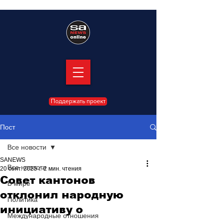
Поддержать проект
Пост
Все новости
SANEWS
Все новости
20 сент. 2025 г.
2 мин. чтения
Совет кантонов
В мире
отклонил народную
Политика
инициативу о
Международные отношения