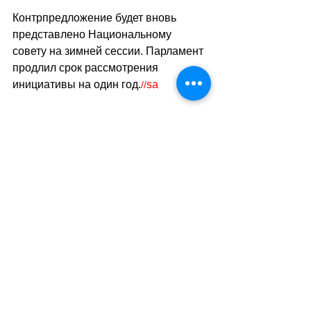
Контрпредложение будет вновь 
представлено Национальному 
совету на зимней сессии. Парламент 
продлил срок рассмотрения 
инициативы на один год.
sa
//
(мк)
Теги:
общество
дети
образование
Общество
Политика
Смотреть все
Похожие посты