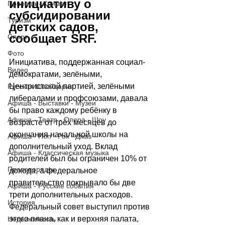
инициативу о 
Природа - Климат
субсидировании 
Туризм
детских садов, 
сообщает SRF.
Спорт
Фото
Инициатива, поддержанная социал-
Видео
демократами, зелёными, 
Центристской партией, зелёными 
Русская Швейцария
либералами и профсоюзами, давала 
Афиша - Выставки - Музеи
бы право каждому ребёнку в 
Афиша - Театр - Опера - Шоу
возрасте от трёх месяцев до 
окончания начальной школы на 
Афиша - Поп - Рок - Джаз
дополнительный уход. Вклад 
Афиша - Классическая музыка
родителей был бы ограничен 10% от 
Правопорядок
дохода, а федеральное 
правительство покрывало бы две 
Афиша - Русские события
трети дополнительных расходов. 
История
Федеральный совет выступил против 
этого плана, как и верхняя палата, 
Недвижимость