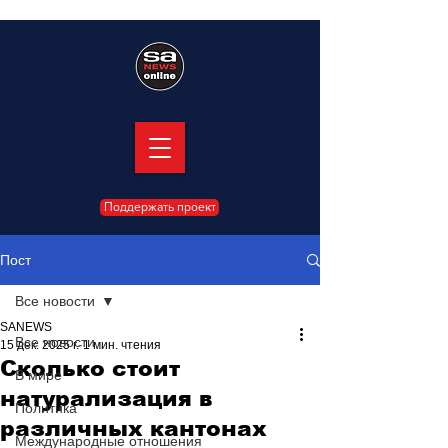
Поддержать проект
Пост
Все новости
SANEWS
Все новости
15 дек. 2025 г.
1 мин. чтения
Сколько стоит
В мире
натурализация в
Политика
различных кантонах
Международные отношения