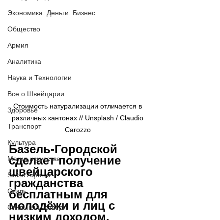
Экономика. Деньги. Бизнес
Общество
Армия
Аналитика
Наука и Технологии
Все о Швейцарии
Стоимость натурализации отличается в 
Здоровье
различных кантонах // Unsplash / Claudio 
Транспорт
Carozzo 
Культура
Базель-Городской 
сделает получение 
Магия искусства
швейцарского 
Swiss Афиша
гражданства 
Стиль
бесплатным для 
молодёжи и лиц с 
Стильный четверг
низким доходом. 