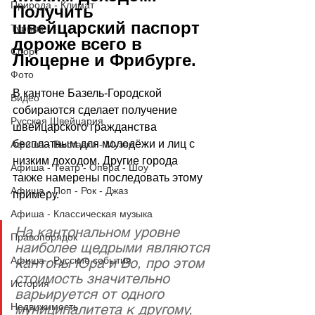
Природа - Климат
Получить 
швейцарский паспорт 
Туризм
дороже всего в 
Спорт
Люцерне и Фрибурге.
Фото
В кантоне Базель-Городской 
Видео
собираются сделает получение 
Русская Швейцария
швейцарского гражданства 
бесплатным для молодёжи и лиц с 
Афиша - Выставки - Музеи
низким доходом. Другие города 
Афиша - Театр - Опера - Шоу
также намерены последовать этому 
Афиша - Поп - Рок - Джаз
примеру.
Афиша - Классическая музыка
На кантональном уровне 
Правопорядок
наиболее щедрыми являются 
кантоны Юра и Во, про этом 
Афиша - Русские события
стоимость значительно 
История
варьируется от одного 
муниципалитета к другому, 
Недвижимость