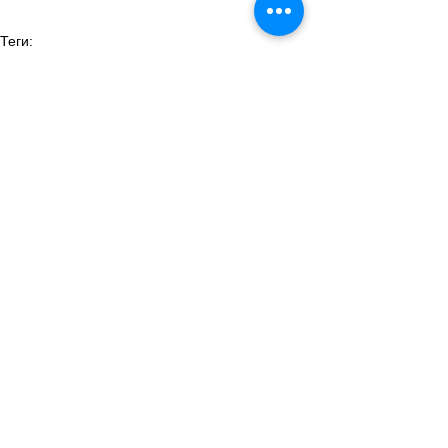
Теги:
общество
факты о швейцарии
натурализация
швейцарский паспорт
Общество
Смотреть все
Похожие посты