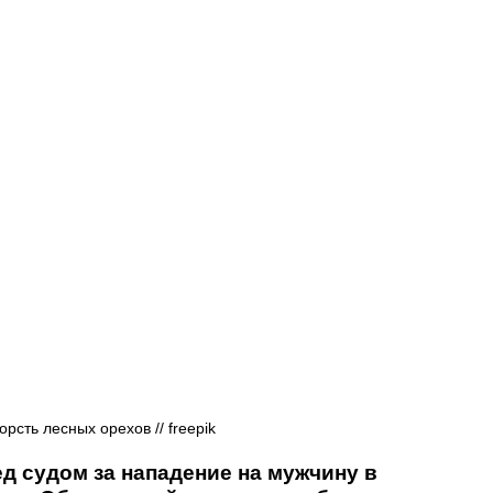
Афиша - Русские события
История
орсть лесных орехов // freepik
д судом за нападение на мужчину в 