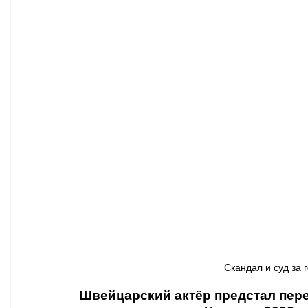
Афиша - Классическая музыка
Правопорядок
Недвижимость
Скандал и суд за г
Швейцарский актёр предстал пере