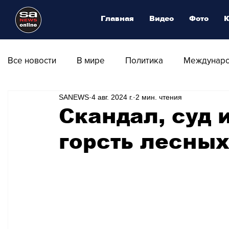
Главная
Видео
Фото
К
Все новости
В мире
Политика
Междунаро
SANEWS
4 авг. 2024 г.
2 мин. чтения
Общество
Армия
Аналитика
Наука и
Скандал, суд 
горсть лесных
Транспорт
Культура
Магия искусства
Природа - Климат
Туризм
Спорт
Фот
Афиша - Выставки - Музеи
Афиша - Театр - Оп