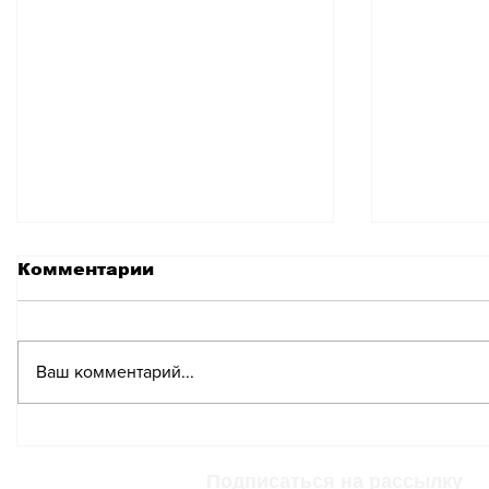
Комментарии
Ваш комментарий...
От водителя
История
потребовали заплатить
судебн
триста франков за
разбира
Подписаться на рассылку