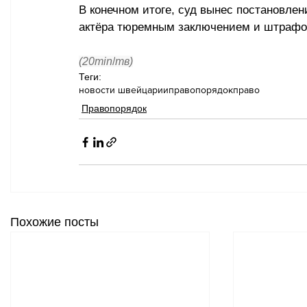
В конечном итоге, суд вынес постановлен
актёра тюремным заключением и штрафом
(20min
/
тв)
Теги:
новости швейцарии
правопорядок
право
Правопорядок
Похожие посты