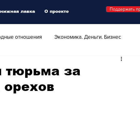
Поддержать п
нижная лавка
О проекте
дные отношения
Экономика. Деньги. Бизнес
 Технологии
Все о Швейцарии
Здоровье
и тюрьма за
 орехов
Swiss Афиша
Стиль
Стильный четверг
о
Видео
Русская Швейцария
ера - Шоу
Афиша - Поп - Рок - Джаз