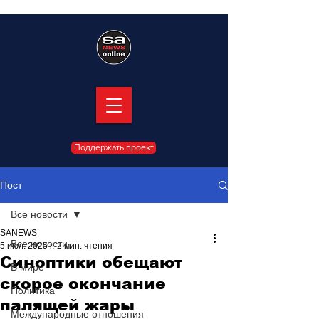
Поддержать проект
Пост
Все новости
SANEWS
Все новости
5 июл. 2025 г.
2 мин. чтения
Синоптики обещают
В мире
скорое окончание
Политика
палящей жары
Международные отношения