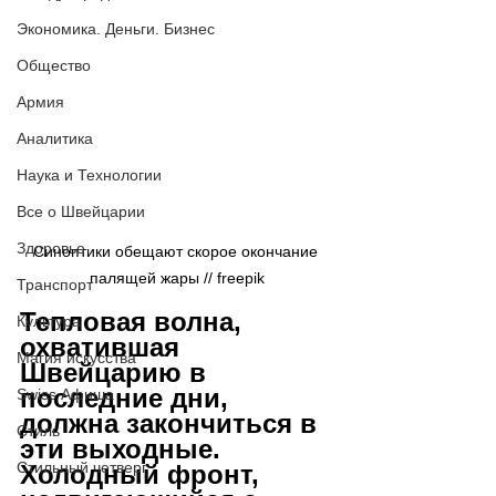
Экономика. Деньги. Бизнес
Общество
Армия
Аналитика
Наука и Технологии
Все о Швейцарии
Здоровье
Синоптики обещают скорое окончание 
палящей жары // freepik
Транспорт
Тепловая волна, 
Культура
охватившая 
Магия искусства
Швейцарию в 
последние дни, 
Swiss Афиша
должна закончиться в 
Стиль
эти выходные. 
Стильный четверг
Холодный фронт, 