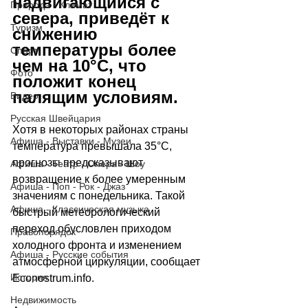
надвигающийся с 
Природа - Климат
севера, приведёт к 
Туризм
снижению 
температуры более 
Спорт
чем на 10°C, что 
Фото
положит конец 
палящим условиям.
Видео
Русская Швейцария
Хотя в некоторых районах страны 
Афиша - Выставки - Музеи
температура превышала 35°C, 
прогнозы предсказывают 
Афиша - Театр - Опера - Шоу
возвращение к более умеренным 
Афиша - Поп - Рок - Джаз
значениям с понедельника. Такой 
Афиша - Классическая музыка
быстрый метеорологический 
переход обусловлен приходом 
Правопорядок
холодного фронта и изменением 
Афиша - Русские события
атмосферной циркуляции, сообщает 
История
Econostrum.info
.
Недвижимость