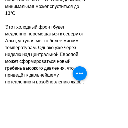
минимальная может спуститься до 
13°C.
Этот холодный фронт будет 
медленно перемещаться к северу от 
Альп, уступая место более мягким 
температурам. Однако уже через 
неделю над центральной Европой 
может сформироваться новый 
гребень высокого давления, что 
приведёт к дальнейшему 
потеплению и возобновлению жары, 
если воздух снова перестанет 
циркулировать.
sa
//
(
тв
)
Теги:
новости швейцарии
природа