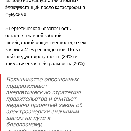
выводе из эксплуатации атомных 
Интервью
электростанций после катастрофы в 
Фукусиме.
Энергетическая безопасность 
остаётся главной заботой 
швейцарской общественности, о чем 
заявили 45% респондентов. Но за 
ней следуют доступность (29%) и 
климатическая нейтральность (26%). 
Большинство опрошенных 
поддерживают 
энергетическую стратегию 
правительства и считают 
недавно принятый закон об 
электроэнергии значимым 
шагом на пути к 
безопасному, 
декарбонизированному 