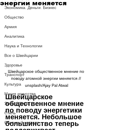
энергии меняется
Экономика. Деньги. Бизнес
Общество
Армия
Аналитика
Наука и Технологии
Все о Швейцарии
Здоровье
Швейцарское общественное мнение по 
Транспорт
поводу атомной энергии меняется // 
Культура
unsplash/Ajay Pal Atwal
Магия искусства
Швейцарское 
общественное мнение 
Swiss Афиша
по поводу энергетики 
Стиль
меняется. Небольшое 
большинство теперь 
Стильный четверг