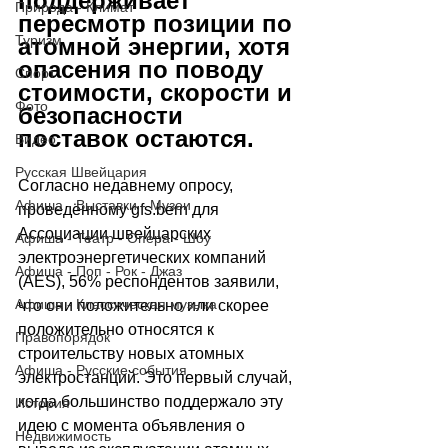
поддерживает 
Природа - Климат
пересмотр позиции по 
Туризм
атомной энергии, хотя 
опасения по поводу 
Спорт
стоимости, скорости и 
Фото
безопасности 
поставок остаются.
Видео
Русская Швейцария
Согласно недавнему опросу, 
Афиша - Выставки - Музеи
проведённому gfs.bern для 
Ассоциации швейцарских 
Афиша - Театр - Опера - Шоу
электроэнергетических компаний 
Афиша - Поп - Рок - Джаз
(AES), 56% респондентов заявили, 
Афиша - Классическая музыка
что они положительно или скорее 
положительно относятся к 
Правопорядок
строительству новых атомных 
Афиша - Русские события
электростанций. Это первый случай, 
когда большинство поддержало эту 
История
идею с момента объявления о 
Недвижимость