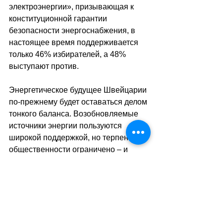
электроэнергии», призывающая к 
конституционной гарантии 
безопасности энергоснабжения, в 
настоящее время поддерживается 
только 46% избирателей, а 48% 
выступают против.
Энергетическое будущее Швейцарии 
по-прежнему будет оставаться делом 
тонкого баланса. Возобновляемые 
источники энергии пользуются 
широкой поддержкой, но терпение 
общественности ограничено – и 
атомной энергетики снова 
возвращается.
sa
//
(ats/mk)
Теги:
новости швейцарии
общество
энергетика