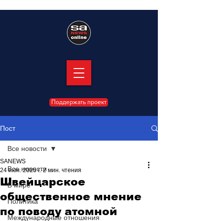
Поддержать проект
Пост
Все новости
SANEWS
Все новости
24 июн. 2025 г.
2 мин. чтения
Швейцарское
В мире
общественное мнение
Политика
по поводу атомной
Международные отношения