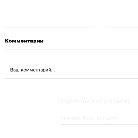
Комментарии
Ваш комментарий...
Швейцария выпускает
Необме
редкую золотую
банкнот
монету
прибыл
Подписаться на рассылку
Конфед