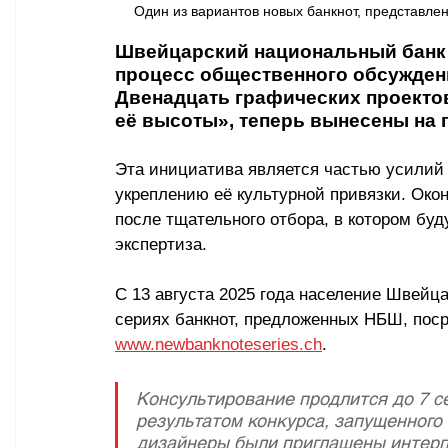
Один из вариантов новых банкнот, представле
Швейцарский национальный банк 
процесс общественного обсуждени
Двенадцать графических проекто
её высоты», теперь вынесены на 
Эта инициатива является частью усилий
укреплению её культурной привязки. Окон
после тщательного отбора, в котором буд
экспертиза.
С 13 августа 2025 года население Швейц
сериях банкнот, предложенных НБШ, поср
www.newbanknoteseries.ch
. 
Консультирование продлится до 7 с
результатом конкурса, запущенного 
дизайнеры были приглашены интерп