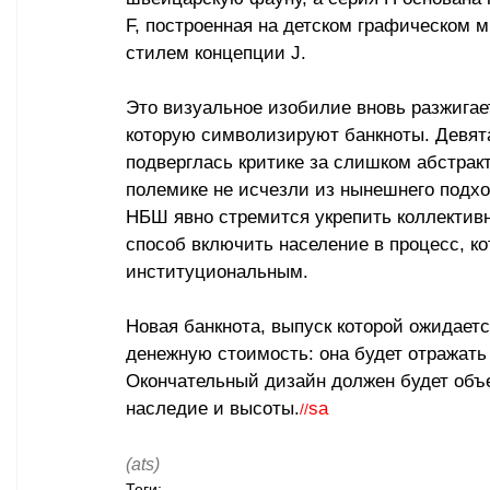
F, построенная на детском графическом м
стилем концепции J.
Это визуальное изобилие вновь разжигае
которую символизируют банкноты. Девята
подверглась критике за слишком абстрак
полемике не исчезли из нынешнего подхо
НБШ явно стремится укрепить коллектив
способ включить население в процесс, к
институциональным.
Новая банкнота, выпуск которой ожидаетс
денежную стоимость: она будет отражат
Окончательный дизайн должен будет объе
наследие и высоты.
sa
//
(ats)
Теги: