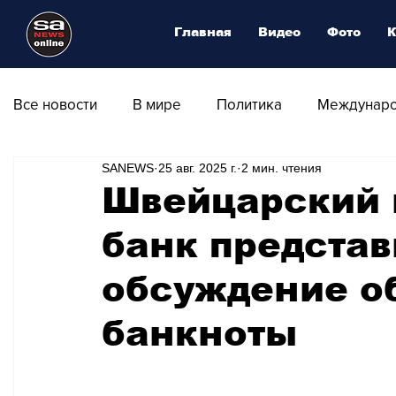
Главная
Видео
Фото
К
Все новости
В мире
Политика
Междунаро
SANEWS
25 авг. 2025 г.
2 мин. чтения
Общество
Армия
Аналитика
Наука и
Швейцарский
банк представ
Транспорт
Культура
Магия искусства
обсуждение о
Природа - Климат
Туризм
Спорт
Фот
банкноты
Афиша - Выставки - Музеи
Афиша - Театр - Оп