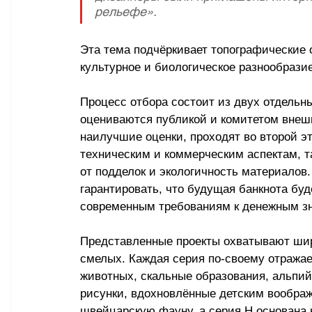
рельефе». 
Эта тема подчёркивает топографические 
культурное и биологическое разнообрази
Процесс отбора состоит из двух отдельны
оцениваются публикой и комитетом внешн
наилучшие оценки, проходят во второй эт
техническим и коммерческим аспектам, т
от подделок и экологичность материалов
гарантировать, что будущая банкнота буде
современным требованиям к денежным зн
Представленные проекты охватывают широ
смелых. Каждая серия по-своему отражае
животных, скальные образования, альпий
рисунки, вдохновлённые детским воображ
швейцарскую фауну, а серия H основана 