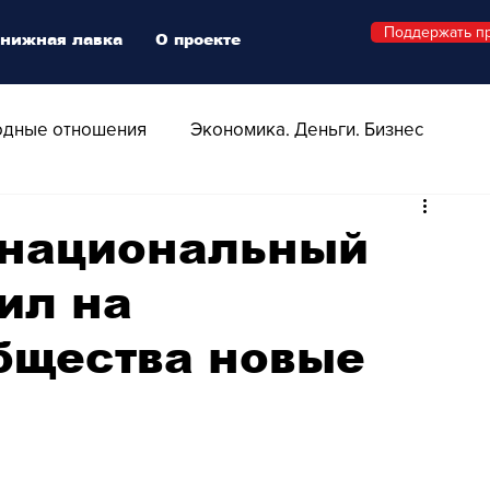
Поддержать п
нижная лавка
О проекте
дные отношения
Экономика. Деньги. Бизнес
 Технологии
Все о Швейцарии
Здоровье
 национальный
ил на
Swiss Афиша
Стиль
Стильный четверг
бщества новые
о
Видео
Русская Швейцария
ера - Шоу
Афиша - Поп - Рок - Джаз