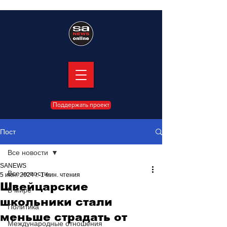
Поддержать проект
Пост
Все новости
SANEWS
Все новости
5 июн. 2024 г.
1 мин. чтения
Швейцарские
В мире
школьники стали
Политика
меньше страдать от
Международные отношения