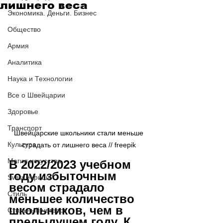
лишнего веса
Экономика. Деньги. Бизнес
Общество
Армия
Аналитика
Наука и Технологии
Все о Швейцарии
Здоровье
Транспорт
Швейцарские школьники стали меньше 
Культура
страдать от лишнего веса // freepik 
Магия искусства
В 2022/2023 учебном 
году избыточным 
Swiss Афиша
весом страдало 
Стиль
меньшее количество 
школьников, чем в 
Стильный четверг
предыдущем году. К 