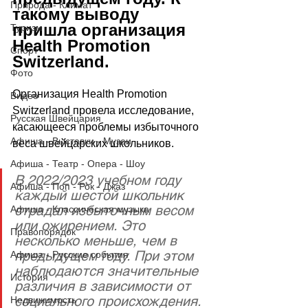
Природа - Климат
такому выводу 
пришла организация 
Туризм
Health Promotion 
Спорт
Switzerland.
Фото
Организация Health Promotion 
Видео
Switzerland провела исследование, 
Русская Швейцария
касающееся проблемы избыточного 
Афиша - Выставки - Музеи
веса швейцарских школьников.
Афиша - Театр - Опера - Шоу
В 2022/2023 учебном году 
Афиша - Поп - Рок - Джаз
каждый шестой школьник 
страдал избыточным весом 
Афиша - Классическая музыка
или ожирением. Это 
Правопорядок
несколько меньше, чем в 
предыдущем году. При этом 
Афиша - Русские события
наблюдаются значительные 
История
различия в зависимости от 
социального происхождения.
Недвижимость