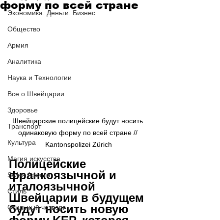
форму по всей стране
Экономика. Деньги. Бизнес
Общество
Армия
Аналитика
Наука и Технологии
Все о Швейцарии
Здоровье
Швейцарские полицейские будут носить 
Транспорт
одинаковую форму по всей стране // 
Культура
Kantonspolizei Zürich
Магия искусства
Полицейские 
франкоязычной и 
Swiss Афиша
италоязычной 
Стиль
Швейцарии в будущем 
будут носить новую 
Стильный четверг