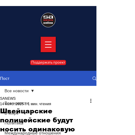
Поддержать проект
Пост
Все новости
SANEWS
Все новости
14 нояб. 2025 г.
1 мин. чтения
Швейцарские
В мире
полицейские будут
Политика
носить одинаковую
Международные отношения