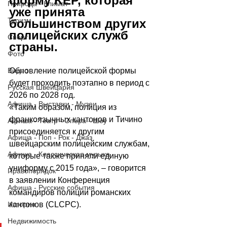
форму KEP, которая 
Природа - Климат
уже принята 
Туризм
большинством других 
полицейских служб 
Спорт
страны. 
Фото
Обновление полицейской формы 
Видео
будет проходить поэтапно в период с 
Русская Швейцария
2026 по 2028 год.
Афиша - Выставки - Музеи
«Таким образом, полиция из 
франкоязычных кантонов и Тичино 
Афиша - Театр - Опера - Шоу
присоединяется к другим 
Афиша - Поп - Рок - Джаз
швейцарским полицейским службам, 
Афиша - Классическая музыка
которые также приняли единую 
униформу с 2015 года», – говорится 
Правопорядок
в заявлении Конференция 
Афиша - Русские события
командиров полиции романских 
кантонов (CLCPC).
История
Недвижимость