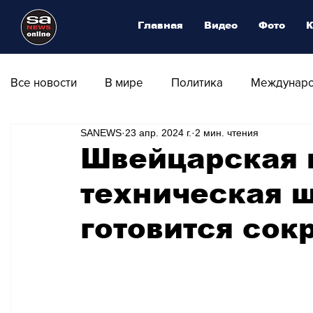
Главная
Видео
Фото
К
Все новости
В мире
Политика
Междунаро
SANEWS
23 апр. 2024 г.
2 мин. чтения
Общество
Армия
Аналитика
Наука и
Швейцарская
техническая 
Транспорт
Культура
Магия искусства
готовится сок
Природа - Климат
Туризм
Спорт
Фот
Афиша - Выставки - Музеи
Афиша - Театр - Оп