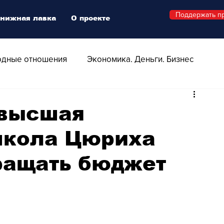
Поддержать п
нижная лавка
О проекте
дные отношения
Экономика. Деньги. Бизнес
 Технологии
Все о Швейцарии
Здоровье
 высшая
школа Цюриха
Swiss Афиша
Стиль
Стильный четверг
ращать бюджет
о
Видео
Русская Швейцария
ера - Шоу
Афиша - Поп - Рок - Джаз