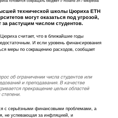
а готовится сокращать бюджет // Roland zh / wikipedia
ысшей технической школы Цюриха ETH 
рситетов могут оказаться под угрозой, 
т за растущим числом студентов.
Цюриха считает, что в ближайшие годы 
недостаточным. И если уровень финансирования 
ься меры по сокращению расходов, сообщает 
рос об ограничении числа студентов или 
дований и преподавания. В качестве 
тривается прекращение целых областей 
степени. 
лся с серьёзными финансовыми проблемами, а 
ия, не успевающая за инфляцией, и 