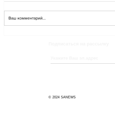
Ваш комментарий...
ЦЕРН прекратит работу
Бюджет
почти с 500
может н
сотрудниками из
результ
Подписаться на рассылку
России
очередн
всенаро
рефере
© 2024 SANEWS