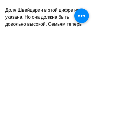
Доля Швейцарии в этой цифре не 
указана. Но она должна быть 
довольно высокой. Семьям теперь 
приходится поглубже зарываться в 
кошельки, чтобы иметь возможность 
спокойно путешествовать на 
самолете и позволять родителям 
сидеть вместе с детьми. В последнее 
время плата за бронирование снова 
выросла: например, за стандартное 
место эконом-класса на 
межконтинентальном рейсе она 
увеличилась с 39 до 45 евро. Таким 
образом, семья с четырьмя детьми 
должна заплатить 370 евро за 
перелёт в США. Если пассажиры 
эконом-класса хотят получить место 
лучшей категории, например, в 