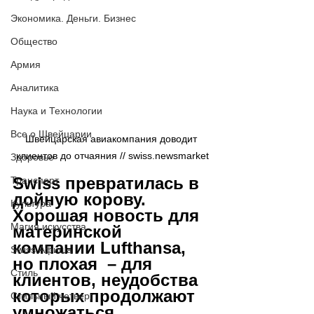
Экономика. Деньги. Бизнес
Общество
Армия
Аналитика
Наука и Технологии
Все о Швейцарии
Швейцарская авиакомпания доводит 
клиентов до отчаяния // swiss.newsmarket
Здоровье
Swiss превратилась в 
Транспорт
дойную корову. 
Культура
Хорошая новость для 
Магия искусства
материнской 
компании Lufthansa, 
Swiss Афиша
но плохая  – для 
Стиль
клиентов, неудобства 
которых продолжают 
Стильный четверг
умножаться. 