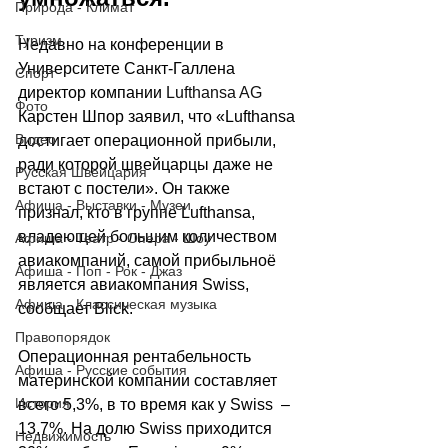
Природа - Климат
Туризм
Недавно на конференции в 
Университете Санкт-Галлена 
Спорт
директор компании 
Lufthansa AG
Фото
Карстен Шпор заявил, что «Lufthansa 
Видео
достигает операционной прибыли, 
ради которой швейцарцы даже не 
Русская Швейцария
встают с постели». Он также 
Афиша - Выставки - Музеи
признал, кто в группе Lufthansa, 
владеющей большим количеством 
Афиша - Театр - Опера - Шоу
авиакомпаний, самой прибыльноё 
Афиша - Поп - Рок - Джаз
является авиакомпания Swiss, 
Афиша - Классическая музыка
сообщает 
Blick.
Правопорядок
Операционная рентабельность 
Афиша - Русские события
материнской компании составляет 
История
всего 5,3%, в то время как у Swiss 
 –
13,7%. На долю Swiss приходится 
Недвижимость