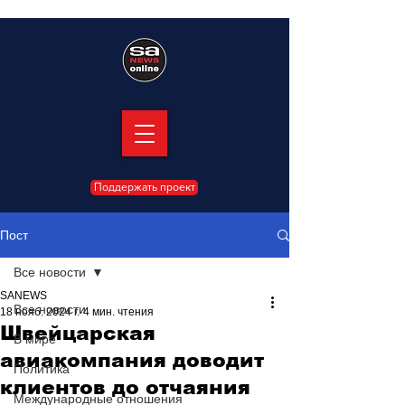
Поддержать проект
Пост
Все новости
SANEWS
Все новости
18 нояб. 2024 г.
4 мин. чтения
Швейцарская
В мире
авиакомпания доводит
Политика
клиентов до отчаяния
Международные отношения