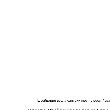
Афиша - Классическая музыка
Правопорядок
Недвижимость
Швейцария ввела санкции против российских 