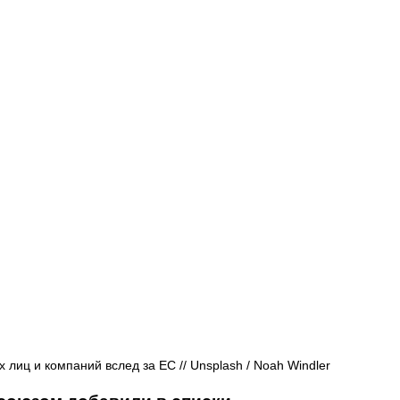
Афиша - Русские события
История
лиц и компаний вслед за ЕС // Unsplash / Noah Windler