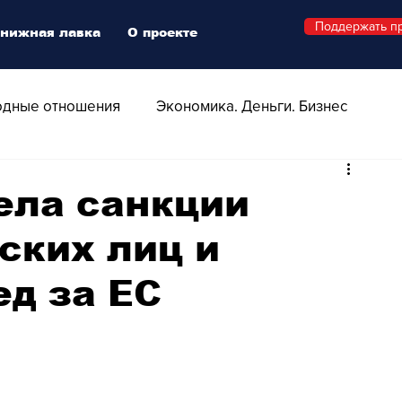
Поддержать п
нижная лавка
О проекте
дные отношения
Экономика. Деньги. Бизнес
 Технологии
Все о Швейцарии
Здоровье
ела санкции
ских лиц и
Swiss Афиша
Стиль
Стильный четверг
ед за ЕС
о
Видео
Русская Швейцария
ера - Шоу
Афиша - Поп - Рок - Джаз