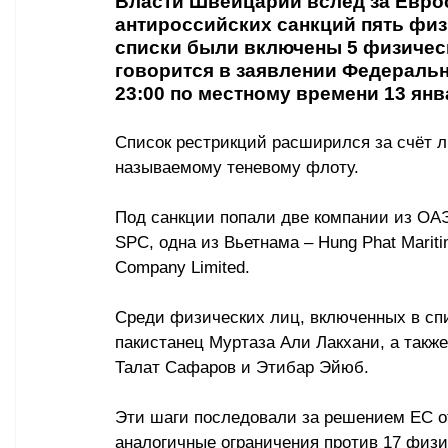
Власти Швейцарии вслед за Евро
антироссийских санкций пять физ
списки были включены 5 физически
говорится в заявлении Федеральн
23:00 по местному времени 13 янв
Список рестрикций расширился за счёт л
называемому теневому флоту. 
Под санкции попали две компании из ОАЭ 
SPC, одна из Вьетнама – Hung Phat Mariti
Company Limited.
Среди физических лиц, включенных в сп
пакистанец Муртаза Али Лакхани, а такж
Талат Сафаров и Этибар Эйюб.
Эти шаги последовали за решением ЕС от
аналогичные ограничения против 17 физи