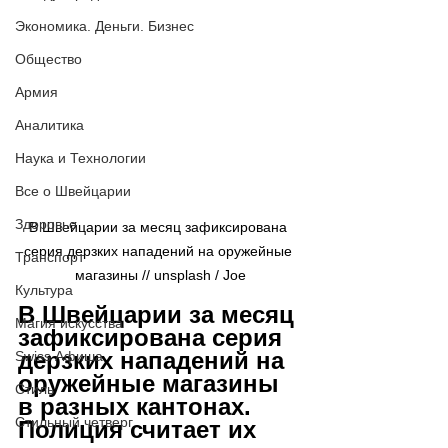
Экономика. Деньги. Бизнес
Общество
Армия
Аналитика
Наука и Технологии
Все о Швейцарии
Здоровье
В Швейцарии за месяц зафиксирована 
серия дерзких нападений на оружейные 
Транспорт
магазины // 
unsplash / 
Joe
Культура
В Швейцарии за месяц 
Магия искусства
зафиксирована серия 
дерзких нападений на 
Swiss Афиша
оружейные магазины 
Стиль
в разных кантонах. 
Стильный четверг
Полиция считает их 