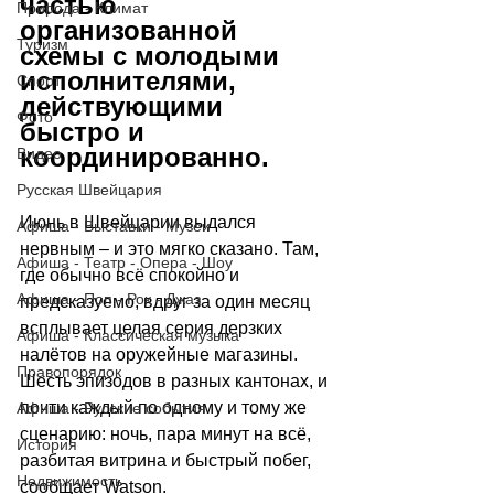
частью 
Природа - Климат
организованной 
Туризм
схемы с молодыми 
исполнителями, 
Спорт
действующими 
Фото
быстро и 
координированно.
Видео
Русская Швейцария
Июнь в Швейцарии выдался 
Афиша - Выставки - Музеи
нервным 
–
 и это мягко сказано. Там, 
Афиша - Театр - Опера - Шоу
где обычно всё спокойно и 
Афиша - Поп - Рок - Джаз
предсказуемо, вдруг за один месяц 
всплывает целая серия дерзких 
Афиша - Классическая музыка
налётов на оружейные магазины. 
Правопорядок
Шесть эпизодов в разных кантонах, и 
почти каждый по одному и тому же 
Афиша - Русские события
сценарию: ночь, пара минут на всё, 
История
разбитая витрина и быстрый побег, 
Недвижимость
сообщает 
Watson
.