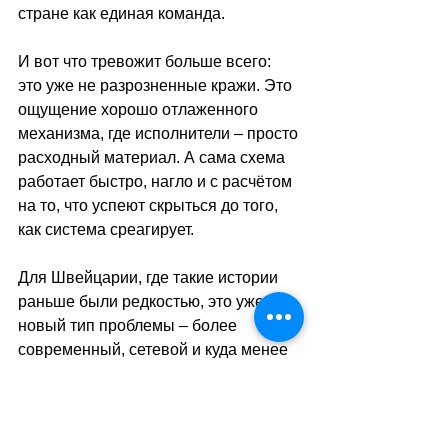
стране как единая команда.
И вот что тревожит больше всего: 
это уже не разрозненные кражи. Это 
ощущение хорошо отлаженного 
механизма, где исполнители 
–
 просто 
расходный материал. А сама схема 
работает быстро, нагло и с расчётом 
на то, что успеют скрыться до того, 
как система среагирует.
Для Швейцарии, где такие истории 
раньше были редкостью, это уже 
новый тип проблемы 
–
 более 
современный, сетевой и куда менее 
предсказуемый, чем обычные 
взломы.
sa
//
(
ар
)