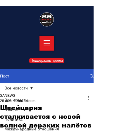
Поддержать проект
Пост
Все новости
SANEWS
Все новости
28 июн.
2 мин. чтения
Швейцария
В мире
сталкивается с новой
Политика
волной дерзких налётов
Международные отношения