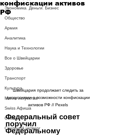
конфискации активов
Экономика. Деньги. Бизнес
РФ
Общество
Армия
Аналитика
Наука и Технологии
Все о Швейцарии
Здоровье
Транспорт
Культура
Швейцария продолжает следить за 
дискуссиями о возможности конфискации 
Магия искусства
Swiss Афиша
Федеральный совет 
Стиль
поручил 
Стильный четверг
Федеральному 