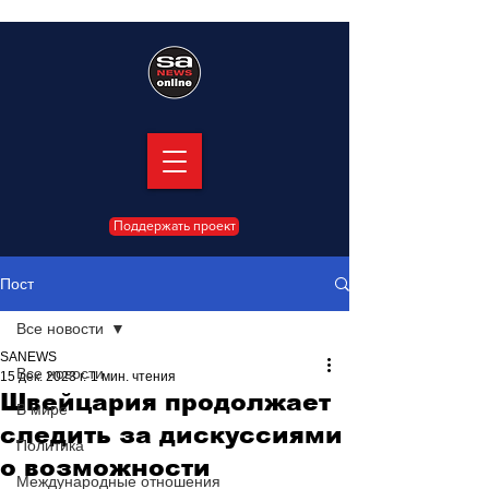
Поддержать проект
Пост
Все новости
SANEWS
Все новости
15 дек. 2023 г.
1 мин. чтения
Швейцария продолжает
В мире
следить за дискуссиями
Политика
о возможности
Международные отношения