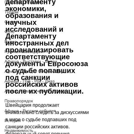
департаменту 
Природа - Климат
экономики, 
Туризм
образования и 
научных 
Спорт
исследований и 
Фото
Департаменту 
иностранных дел 
Видео
проанализировать 
Русская Швейцария
соответствующие 
Афиша - Выставки - Музеи
документы Евросоюза 
о судьбе попавших 
Афиша - Театр - Опера - Шоу
под санкции 
Афиша - Поп - Рок - Джаз
российских активов 
после их публикации.
Афиша - Классическая музыка
Правопорядок
Швейцария продолжает 
Афиша - Русские события
внимательно следить за дискуссиями 
в мире о судьбе подпавших под 
История
санкции российских активов. 
Недвижимость
Федеральный совет поручил 