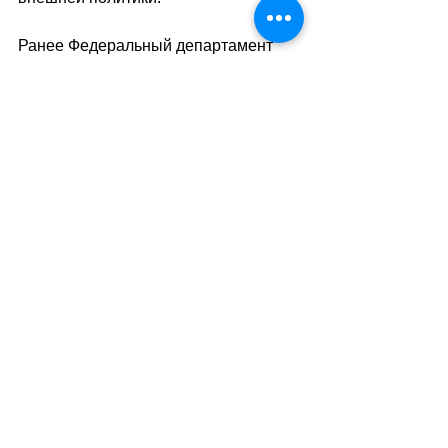
Ранее 
Федеральный департамент 
экономики, образования и научных 
исследований
 Швейцарии сообщил, 
что страна заморозила российские 
активы на сумму 7,7 млрд 
швейцарских франков ($8,8 млрд). 
//SA
(tass/тв)
Теги:
международные отношения
финансы
ЕС-Швейцария