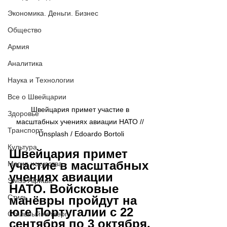
Экономика. Деньги. Бизнес
Общество
Армия
Аналитика
Наука и Технологии
Все о Швейцарии
Швейцария примет участие в 
Здоровье
масштабных учениях авиации НАТО // 
Транспорт
Unsplash / Edoardo Bortoli
Культура
Швейцария примет 
участие в масштабных 
Магия искусства
учениях авиации 
Swiss Афиша
НАТО. Войсковые 
Стиль
манёвры пройдут на 
юге Португалии с 22 
Стильный четверг
сентября по 3 октября.