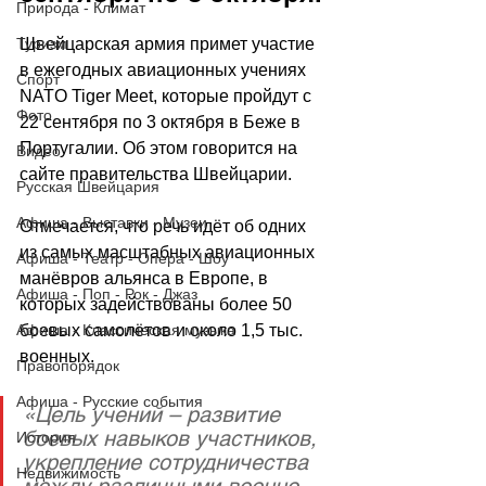
Природа - Климат
Швейцарская армия примет участие 
Туризм
в ежегодных авиационных учениях 
Спорт
NATO Tiger Meet, которые пройдут с 
Фото
22 сентября по 3 октября в Беже в 
Португалии. Об этом говорится на 
Видео
сайте правительства Швейцарии.
Русская Швейцария
Афиша - Выставки - Музеи
Отмечается, что речь идёт об одних 
из самых масштабных авиационных 
Афиша - Театр - Опера - Шоу
манёвров альянса в Европе, в 
Афиша - Поп - Рок - Джаз
которых задействованы более 50 
боевых самолётов и около 1,5 тыс. 
Афиша - Классическая музыка
военных. 
Правопорядок
Афиша - Русские события
«Цель учений – развитие 
боевых навыков участников, 
История
укрепление сотрудничества 
Недвижимость
между различными военно-