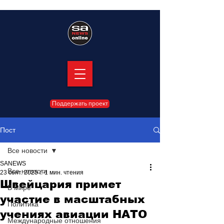
Поддержать проект
Пост
Все новости
SANEWS
Все новости
23 сент. 2025 г.
1 мин. чтения
Швейцария примет
В мире
участие в масштабных
Политика
учениях авиации НАТО
Международные отношения