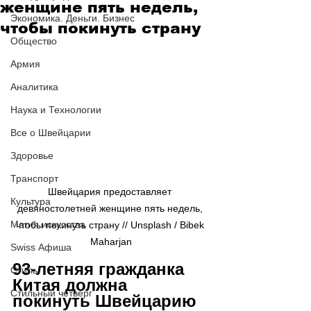
женщине пять недель,
Экономика. Деньги. Бизнес
чтобы покинуть страну
Общество
Армия
Аналитика
Наука и Технологии
Все о Швейцарии
Здоровье
Транспорт
Швейцария предоставляет 
Культура
девяностолетней женщине пять недель, 
Магия искусства
чтобы покинуть страну // Unsplash / Bibek 
Maharjan
Swiss Афиша
93-летняя гражданка 
Стиль
Китая должна 
Стильный четверг
покинуть Швейцарию 