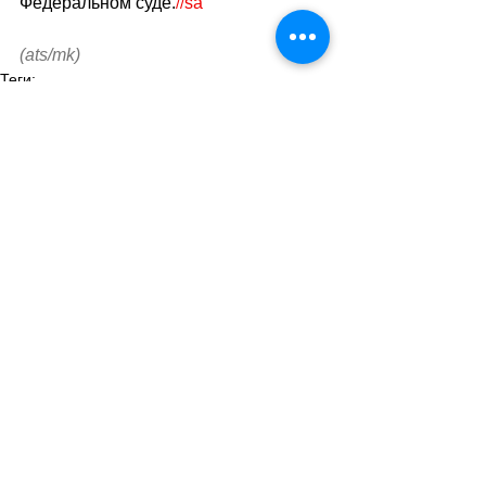
Федеральном суде.
sa
//
(ats/mk)
Теги:
новости швейцарии
жизнь в швейцарии
правопорядок
закон
Правопорядок
Смотреть все
Похожие посты