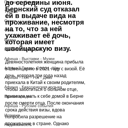
до середины июня. 
Природа - Климат
Бернский суд отказал 
Туризм
ей в выдаче вида на 
проживание, несмотря 
Спорт
на то, что за ней 
Фото
ухаживает её дочь, 
Видео
которая имеет 
швейцарскую визу.
Русская Швейцария
Афиша - Выставки - Музеи
Девяностолетняя женщина прибыла 
Афиша - Театр - Опера - Шоу
в Швейцарию в 2021 году с визой. Её 
дочь, которая три года назад 
Афиша - Поп - Рок - Джаз
приехала в Китай к своим родителям, 
Афиша - Классическая музыка
чтобы заботиться о больном отце, 
привезла мать к себе домой в Берне 
Правопорядок
после смерти отца. После окончания 
Афиша - Русские события
срока действия визы, вдова 
История
попросила разрешение на 
проживание в стране. Однако 
Недвижимость