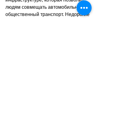
людям совмещать автомобильный и 
общественный транспорт. Недорогие 
парковки на окраинах городов с 
хорошим общественным 
транспортом могли бы сократить 
расстояния, преодолеваемые на 
автомобиле.
sa
//
(тв)
Теги:
общество
автомобили
Общество
Транспорт