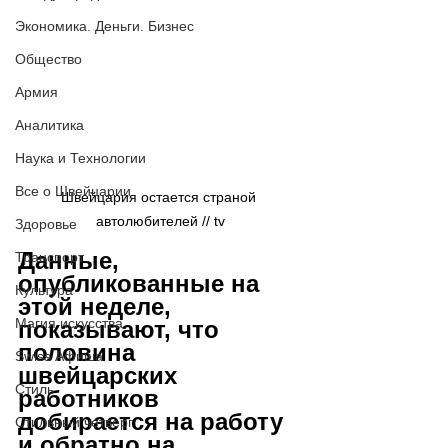
Экономика. Деньги. Бизнес
Общество
Армия
Аналитика
Наука и Технологии
Все о Швейцарии
Швейцария остается страной 
автолюбителей // tv
Здоровье
Данные, 
Транспорт
опубликованные на 
Культура
этой неделе, 
Магия искусства
показывают, что 
половина 
Swiss Афиша
швейцарских 
Стиль
работников 
добирается на работу 
Стильный четверг
и обратно на 