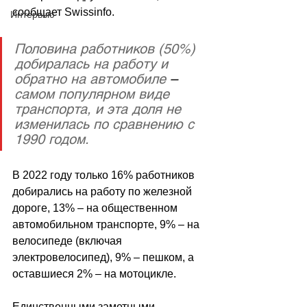
сообщает 
Swissinfo.
Интервью
Половина работников (50%) 
добиралась на работу и 
обратно на автомобиле 
–
самом популярном виде 
транспорта, и эта доля не 
изменилась по сравнению с 
1990 годом.
В 2022 году только 16% работников 
добирались на работу по железной 
дороге, 13% 
–
 на общественном 
автомобильном транспорте, 9% 
–
 на 
велосипеде (включая 
электровелосипед), 9% 
–
 пешком, а 
оставшиеся 2% 
–
 на мотоцикле.
Единственными заметными 