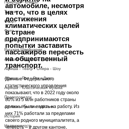
Природа - Климат
автомобиле, несмотря 
на то, что в целях 
Туризм
достижения 
Спорт
климатических целей 
Фото
в стране 
предпринимаются 
Видео
попытки заставить 
Русская Швейцария
пассажиров пересесть 
на общественный 
Афиша - Выставки - Музеи
транспорт.
Афиша - Театр - Опера - Шоу
Афиша - Поп - Рок - Джаз
Данные Федерального 
статистического управления 
Афиша - Классическая музыка
показывают, что в 2022 году около 
Правопорядок
80% из 5 млн работников страны 
должны были ездить на работу. Из 
Афиша - Русские события
них 71% работали за пределами 
История
своего родного муниципалитета, а 
Недвижимость
четверть 
–
 в другом кантоне, 