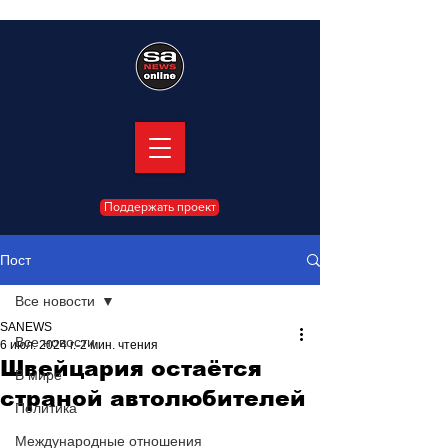
Поддержать проект
Пост
Все новости
SANEWS
Все новости
6 июл. 2024 г.
2 мин. чтения
Швейцария остаётся
В мире
страной автолюбителей
Политика
Международные отношения