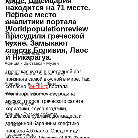
мире, Швейцария 
Природа - Климат
находится на 71 месте. 
Туризм
Первое место 
аналитики портала 
Спорт
Worldpopulationreview 
Фото
присудили греческой 
кухне. Замыкают 
Видео
список Боливия, Лаос 
Русская Швейцария
и Никарагуа. 
Афиша - Выставки - Музеи
Греческая кухня в очередной раз 
Афиша - Театр - Опера - Шоу
признана самой вкусной в мире. Так, 
Афиша - Поп - Рок - Джаз
согласно 
рейтингу
 портала 
Worldpopulationreview, родина 
Афиша - Классическая музыка
мусаки, гироса, греческого салата 
Правопорядок
хориатики, соуса дзадзики, 
Афиша - Русские события
шашлыков сувлаки, долмадеса и 
запечённой баранины клефтико 
История
набрала 4,6 балла. Следом идут 
Недвижимость