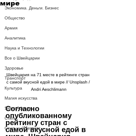
мире
Экономика. Деньги. Бизнес
Общество
Армия
Аналитика
Наука и Технологии
Все о Швейцарии
Здоровье
Швейцария на 71 месте в рейтинге стран 
Транспорт
с самой вкусной едой в мире // Unsplash / 
Культура
Andri Aeschlimann
Магия искусства
Согласно 
Swiss Афиша
опубликованному 
Стиль
рейтингу стран с 
самой вкусной едой в 
Стильный четверг