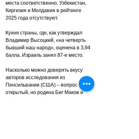
места соответственно. Узбекистан, 
Киргизия и Молдавия в рейтинге 
2025 года отсутствуют.
Кухня страны, где, как утверждал 
Владимир Высоцкий, «на четверть 
бывший наш народ», оценена в 3,94 
балла. Израиль занял 87-е место. 
Насколько можно доверять вкусу 
авторов исследования из 
Пенсильвании (США) – вопрос 
открытый, но родина Биг Маков и 
Кока-Колы удостоилась в данном 
рейтинге места лишь на две строчки 
не дотягивающего до десятки 
лидеров – 12-я позиция и 4,42 
балла.
sa
//