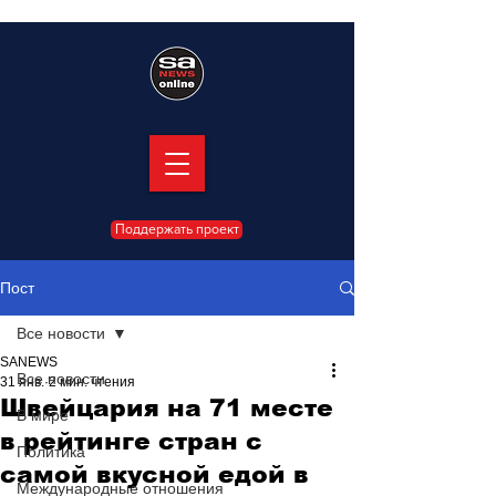
Поддержать проект
Пост
Все новости
SANEWS
Все новости
31 янв.
2 мин. чтения
Швейцария на 71 месте
В мире
в рейтинге стран с
Политика
самой вкусной едой в
Международные отношения