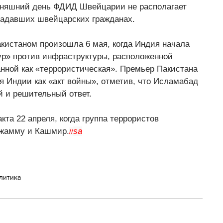
одняшний день ФДИД Швейцарии не располагает 
радавших швейцарских гражданах.
кистаном произошла 6 мая, когда Индия начала 
р» против инфраструктуры, расположенной 
анной как «террористическая». Премьер Пакистана 
Индии как «акт войны», отметив, что Исламабад 
й и решительный ответ.
та 22 апреля, когда группа террористов 
Джамму и Кашмир.
sa
//
литика