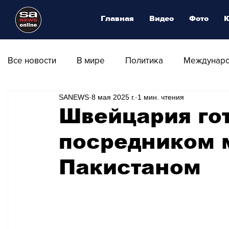
Главная
Видео
Фото
К
Все новости
В мире
Политика
Междунаро
SANEWS
8 мая 2025 г.
1 мин. чтения
Общество
Армия
Аналитика
Наука и
Швейцария гот
посредником 
Транспорт
Культура
Магия искусства
Пакистаном
Природа - Климат
Туризм
Спорт
Фот
Афиша - Выставки - Музеи
Афиша - Театр - Оп