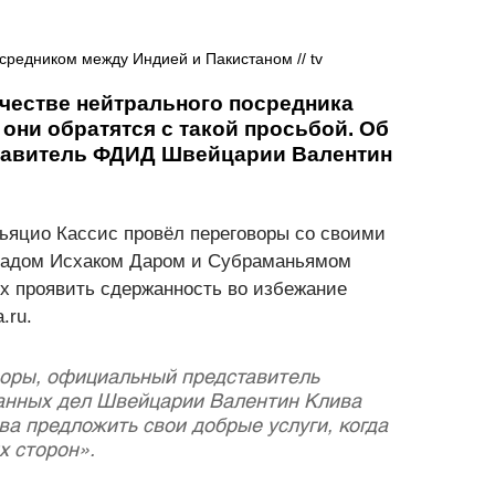
средником между Индией и Пакистаном // tv
честве нейтрального посредника 
они обратятся с такой просьбой. Об 
тавитель ФДИД Швейцарии Валентин 
яцио Кассис провёл переговоры со своими 
мадом Исхаком Даром и Субраманьямом 
х проявить сдержанность во избежание 
.ru. 
оры, официальный представитель 
анных дел Швейцарии Валентин Клива 
ва предложить свои добрые услуги, когда 
х сторон».