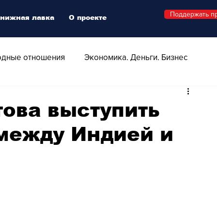
Поддержать п
нижная лавка
О проекте
дные отношения
Экономика. Деньги. Бизнес
 Технологии
Все о Швейцарии
Здоровье
ова выступить
между Индией и
Swiss Афиша
Стиль
Стильный четверг
о
Видео
Русская Швейцария
ера - Шоу
Афиша - Поп - Рок - Джаз