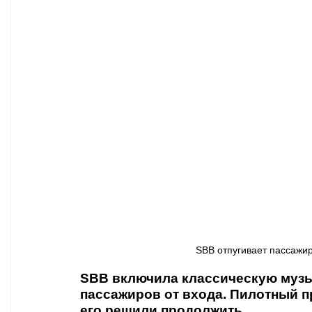
Афиша - Классическая музыка
Правопорядок
Недвижимость
SBB отпугивает пассажиро
SBB включила классическую музык
пассажиров от входа. Пилотный пр
его решили продолжить.