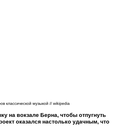
Афиша - Русские события
История
в классической музыкой // wikipedia
у на вокзале Берна, чтобы отпугнуть 
оект оказался настолько удачным, что 