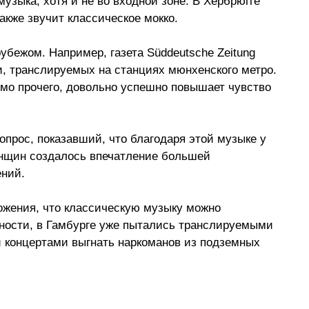
узыка, хотя и не во входной зоне. В Хербрюгге 
акже звучит классическое мокко.
рубежом. Например, газета Süddeutsche Zeitung 
, транслируемых на станциях мюнхенского метро. 
имо прочего, довольно успешно повышает чувство 
прос, показавший, что благодаря этой музыке у 
нщин создалось впечатление большей 
ний.
ожения, что классическую музыку можно 
тности, в Гамбурге уже пытались транслируемыми 
 концертами выгнать наркоманов из подземных 