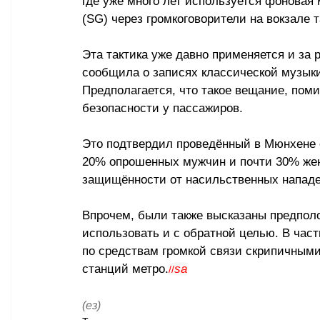
где уже много лет используется фоновая м
(SG) через громкоговорители на вокзале т
Эта тактика уже давно применяется и за 
сообщила о записях классической музыки
Предполагается, что такое вещание, пом
безопасности у пассажиров.
Это подтвердил проведённый в Мюнхене о
20% опрошенных мужчин и почти 30% же
защищённости от насильственных нападе
Впрочем, были также высказаны предпол
использовать и с обратной целью. В час
по средствам громкой связи скрипичными
станций метро.
sa
//
(ез)