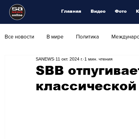
Главная
Видео
Фото
К
Все новости
В мире
Политика
Междунаро
SANEWS
11 окт. 2024 г.
1 мин. чтения
Общество
Армия
Аналитика
Наука и
SBB отпугива
классической
Транспорт
Культура
Магия искусства
Природа - Климат
Туризм
Спорт
Фот
Афиша - Выставки - Музеи
Афиша - Театр - Оп