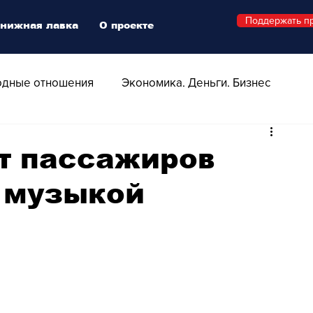
Поддержать п
нижная лавка
О проекте
дные отношения
Экономика. Деньги. Бизнес
 Технологии
Все о Швейцарии
Здоровье
ет пассажиров
 музыкой
Swiss Афиша
Стиль
Стильный четверг
о
Видео
Русская Швейцария
ера - Шоу
Афиша - Поп - Рок - Джаз