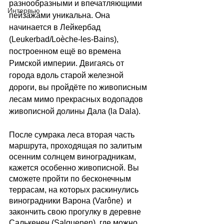
разнообразными и впечатляющими 
Интервью
пейзажами уникальна. Она 
начинается в Лейкербад 
(Leukerbad/Loèche-les-Bains), 
построенном ещё во времена 
Римской империи. Двигаясь от 
города вдоль старой железной 
дороги, вы пройдёте по живописным 
лесам мимо прекрасных водопадов 
живописной долины Дала (la Dala).
После сумрака леса вторая часть 
маршрута, проходящая по залитым 
осенним солнцем виноградникам, 
кажется особенно живописной. Вы 
сможете пройти по бесконечным 
террасам, на которых раскинулись 
виноградники Варона (Varône)  и 
закончить свою прогулку в деревне 
Салькенен (Salquenen), где можно 