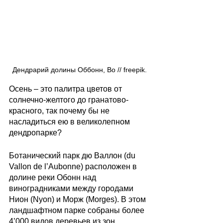
Дендрарий долины Оббонн, Во // freepik.
Осень – это палитра цветов от 
солнечно-желтого до гранатово-
красного, так почему бы не 
насладиться ею в великолепном 
дендропарке? 
Ботанический парк дю Валлон (du 
Vallon de l’Aubonne) расположен в 
долине реки Обонн над 
виноградниками между городами 
Нион (Nyon) и Морж (Morges). В этом 
ландшафтном парке собраны более 
4’000 видов деревьев из зон 