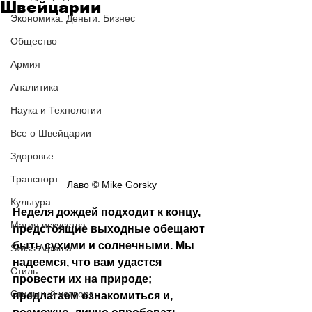
Швейцарии
Экономика. Деньги. Бизнес
Общество
Армия
Аналитика
Наука и Технологии
Все о Швейцарии
Здоровье
Транспорт
Лаво © Mike Gorsky
Культура
Неделя дождей подходит к концу, 
Магия искусства
предстоящие выходные обещают 
быть сухими и солнечными. Мы 
Swiss Афиша
надеемся, что вам удастся 
Стиль
провести их на природе; 
Стильный четверг
предлагаем ознакомиться и, 