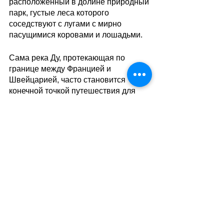
расположенный в долине природный 
парк, густые леса которого 
соседствуют с лугами с мирно 
пасущимися коровами и лошадьми. 
Сама река Ду, протекающая по 
границе между Францией и 
Швейцарией, часто становится 
конечной точкой путешествия для 
любителей гребли и рыбалки. А всем 
ценителям именно пешеходных 
прогулок стоит пойти дальше, чтобы 
насладиться незабываемыми 
осенними видами сельской 
местности. При этом неважно, по 
какой из многочисленных 
пешеходных троп вы пойдёте – в 
конечном итоге  все они вернутся 
обратно в Сен-Урсанн, перед 
отъездом из которого можно будет 
заглянуть в Hôtel du Cerf, чтобы 