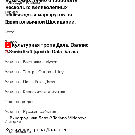
возможно, лично опробовать 
Природа - Климат
несколько великолепных 
Туризм
пешеходных маршрутов по 
франкоязычной Швейцарии.
Спорт
Фото
Видео
 1 
 Культурная тропа Дала, Валлис 
//
 Sentier culturel de Dala, Valais
Русская Швейцария
Афиша - Выставки - Музеи
Афиша - Театр - Опера - Шоу
Афиша - Поп - Рок - Джаз
Афиша - Классическая музыка
Правопорядок
Афиша - Русские события
Виноградники Лаво // Tatiana Vildanova
История
Культурная тропа Дала с её 
Недвижимость