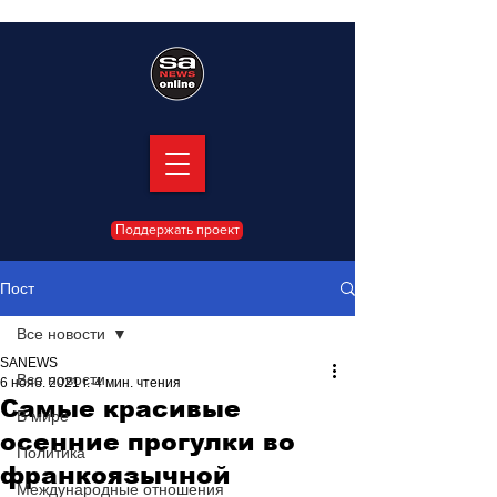
Поддержать проект
Пост
Все новости
SANEWS
Все новости
6 нояб. 2021 г.
4 мин. чтения
Самые красивые
В мире
осенние прогулки во
Политика
франкоязычной
Международные отношения