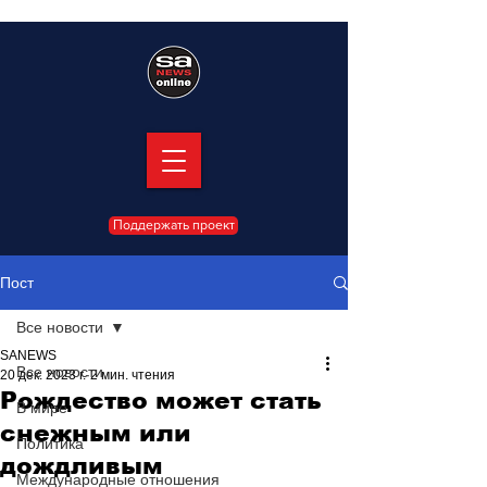
Поддержать проект
Пост
Все новости
SANEWS
Все новости
20 дек. 2023 г.
2 мин. чтения
Рождество может стать
В мире
снежным или
Политика
дождливым
Международные отношения