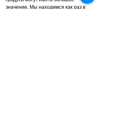
значение. Мы находимся как раз в 
той зоне, где ситуацию пока 
невозможно расшифровать
»
. 
Поэтому остаётся только надеяться 
на лучшее и помнить, что белое 
Рождество 
«
определенно 
возможно
»
. 
//SA
(
тв
)
Теги:
новости швейцарии
природа
рождество
Смотреть все
Похожие посты