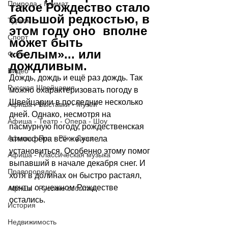
Природа - Климат
такое Рождество стало 
большой редкостью, в 
Туризм
этом году оно  вполне 
Спорт
может быть 
«белым»... или 
Фото
дождливым.  
Видео
Дождь, дождь и ещё раз дождь. Так 
Русская Швейцария
можно охарактеризовать погоду в 
Швейцарии в последние несколько 
Афиша - Выставки - Музеи
дней. Однако, несмотря на 
Афиша - Театр - Опера - Шоу
пасмурную погоду, рождественская 
Афиша - Поп - Рок - Джаз
атмосфера всё же успела 
установиться. Особенно этому помог 
Афиша - Классическая музыка
выпавший в начале декабря снег. И 
Правопорядок
хотя в долинах он быстро растаял, 
мечты о снежном Рождестве 
Афиша - Русские события
остались. 
История
Недвижимость