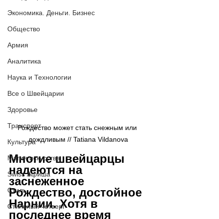
Экономика. Деньги. Бизнес
Общество
Армия
Аналитика
Наука и Технологии
Все о Швейцарии
Здоровье
Транспорт
Рождество может стать снежным или 
дождливым // Tatiana Vildanova
Культура
Многие швейцарцы 
Магия искусства
надеются на 
Swiss Афиша
заснеженное 
Рождество, достойное 
Стиль
Нарнии. Хотя в 
Стильный четверг
последнее время 