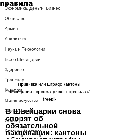
правила
Экономика. Деньги. Бизнес
Общество
Армия
Аналитика
Наука и Технологии
Все о Швейцарии
Здоровье
Транспорт
Прививка или штраф: кантоны 
Культура
Швейцарии пересматривают правила // 
freepik
Магия искусства
В Швейцарии снова 
Swiss Афиша
спорят об 
Стиль
обязательной 
вакцинации: кантоны 
Стильный четверг