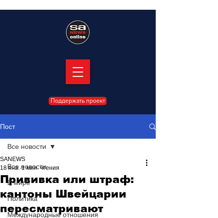
Поддержать проект
Пост
Все новости
SANEWS
Все новости
18 янв.
1 мин. чтения
Прививка или штраф:
В мире
кантоны Швейцарии
Политика
пересматривают
Международные отношения