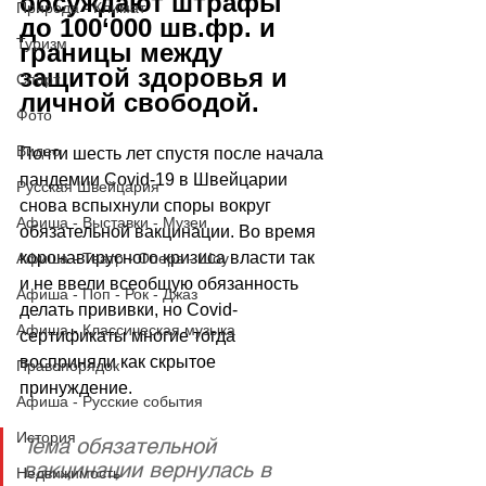
обсуждают штрафы 
Природа - Климат
до 100‘000 шв.фр. и 
Туризм
границы между 
защитой здоровья и 
Спорт
личной свободой.
Фото
Видео
Почти шесть лет спустя после начала 
пандемии Covid-19 в Швейцарии 
Русская Швейцария
снова вспыхнули споры вокруг 
Афиша - Выставки - Музеи
обязательной вакцинации. Во время 
коронавирусного кризиса власти так 
Афиша - Театр - Опера - Шоу
и не ввели всеобщую обязанность 
Афиша - Поп - Рок - Джаз
делать прививки, но Covid-
Афиша - Классическая музыка
сертификаты многие тогда 
восприняли как скрытое 
Правопорядок
принуждение. 
Афиша - Русские события
История
Тема обязательной 
вакцинации вернулась в 
Недвижимость