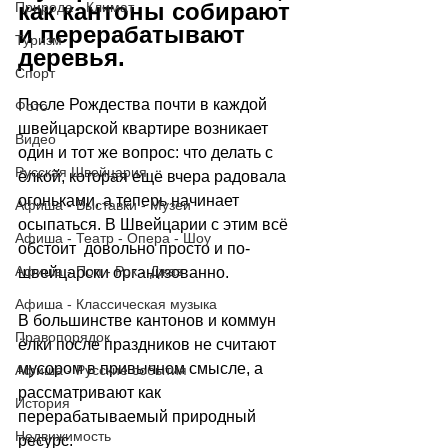
как кантоны собирают 
Природа - Климат
и перерабатывают 
Туризм
деревья.
Спорт
После Рождества почти в каждой 
Фото
швейцарской квартире возникает 
Видео
один и тот же вопрос: что делать с 
Русская Швейцария
ёлкой, которая ещё вчера радовала 
огоньками, а теперь начинает 
Афиша - Выставки - Музеи
осыпаться. В Швейцарии с этим всё 
Афиша - Театр - Опера - Шоу
обстоит  довольно просто и по-
Афиша - Поп - Рок - Джаз
швейцарски организованно. 
Афиша - Классическая музыка
В большинстве кантонов и коммун 
Правопорядок
ёлки после праздников не считают 
мусором в привычном смысле, а 
Афиша - Русские события
рассматривают как 
История
перерабатываемый природный 
Недвижимость
ресурс. 