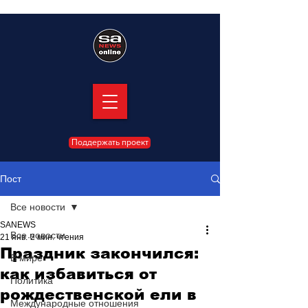
Поддержать проект
Пост
Все новости
SANEWS
Все новости
21 янв.
2 мин. чтения
Праздник закончился:
В мире
как избавиться от
Политика
рождественской ели в
Международные отношения