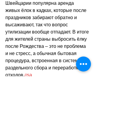
Швейцарии популярна аренда 
живых ёлок в кадках, которые после 
праздников забирают обратно и 
высаживают, так что вопрос 
утилизации вообще отпадает. В итоге 
для жителей страны выбросить ёлку 
после Рождества 
–
 это не проблема 
и не стресс, а обычная бытовая 
процедура, встроенная в систему 
раздельного сбора и переработки 
отходов.
sa
//
(
ар
)
Теги:
новости швейцарии
общество
рождество
Общество