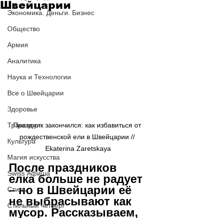
Швейцарии
Экономика. Деньги. Бизнес
Общество
Армия
Аналитика
Наука и Технологии
Все о Швейцарии
Здоровье
Транспорт
Праздник закончился: как избавиться от 
рождественской ели в Швейцарии // 
Культура
Ekaterina Zaretskaya
Магия искусства
После праздников 
Swiss Афиша
елка больше не радует 
–
 но в Швейцарии её 
Стиль
не выбрасывают как 
Стильный четверг
мусор. Рассказываем, 