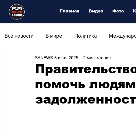
Главная
Видео
Фото
К
Все новости
В мире
Политика
Междунаро
SANEWS
5 июл. 2025 г.
2 мин. чтения
Общество
Армия
Аналитика
Наука и
Правительств
помочь людям
Транспорт
Культура
Магия искусства
задолженнос
Природа - Климат
Туризм
Спорт
Фот
Афиша - Выставки - Музеи
Афиша - Театр - Оп