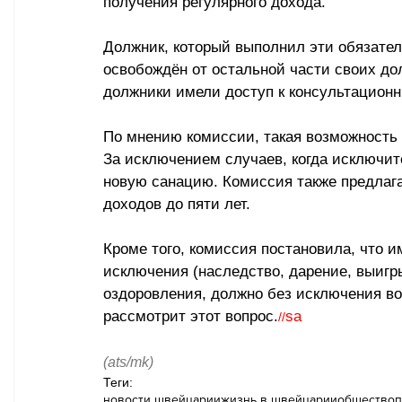
получения регулярного дохода.
Должник, который выполнил эти обязател
освобождён от остальной части своих до
должники имели доступ к консультацион
По мнению комиссии, такая возможность 
За исключением случаев, когда исключит
новую санацию. Комиссия также предлага
доходов до пяти лет.
Кроме того, комиссия постановила, что и
исключения (наследство, дарение, выиг
оздоровления, должно без исключения во
рассмотрит этот вопрос.
sa
//
(ats/mk)
Теги:
новости швейцарии
жизнь в швейцарии
общество
п