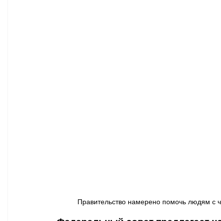
Афиша - Классическая музыка
Правопорядок
Недвижимость
Правительство намерено помочь людям с чр