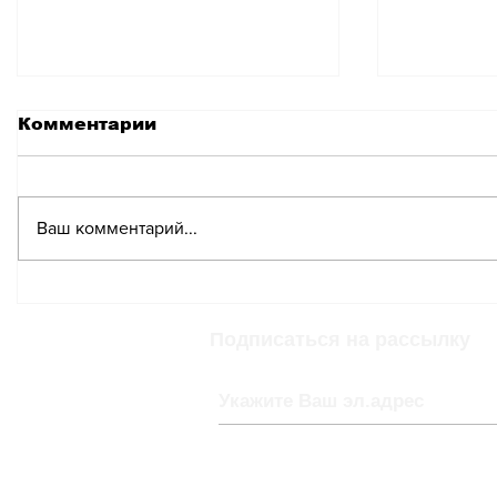
Комментарии
Ваш комментарий...
Дети больше всего
Швейца
страдают от бедности
социал
в Швейцарии
боротьс
Подписаться на рассылку