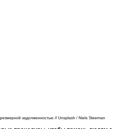
Афиша - Русские события
История
езмерной задолженностью // Unsplash / Niels Steeman