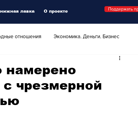
Поддержать п
нижная лавка
О проекте
дные отношения
Экономика. Деньги. Бизнес
 Технологии
Все о Швейцарии
Здоровье
о намерено
 с чрезмерной
Swiss Афиша
Стиль
Стильный четверг
тью
о
Видео
Русская Швейцария
ера - Шоу
Афиша - Поп - Рок - Джаз