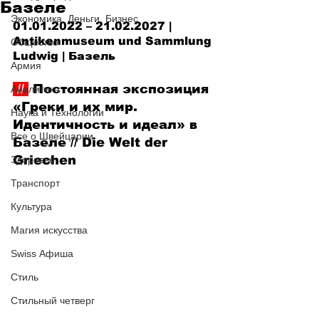
Базеле
Экономика. Деньги. Бизнес
01.01.2022 – 21.02.2027 | 
Antikenmuseum und Sammlung 
Общество
Ludwig
 | Базель
Армия
 // 
 Постоянная экспозиция 
Аналитика
«Греки и их мир. 
Наука и Технологии
Идентичность и идеал» в 
Все о Швейцарии
Базеле
 // 
Die Welt der 
Griechen
Здоровье
Транспорт
Культура
Магия искусства
Swiss Афиша
Стиль
Стильный четверг