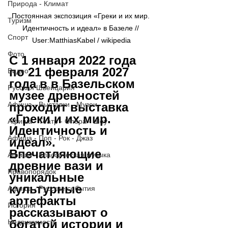
Природа - Климат
Постоянная экспозиция «Греки и их мир. 
Туризм
Идентичность и идеал» в Базеле // 
Спорт
User:MatthiasKabel / wikipedia
Фото
С 1 января 2022 года 
по 21 февраля 2027 
Видео
года в в Базельском 
Русская Швейцария
музее древностей  
Афиша - Выставки - Музеи
проходит выставка 
«Греки и их мир. 
Афиша - Театр - Опера - Шоу
Идентичность и 
Афиша - Поп - Рок - Джаз
идеал». 
Впечатляющие 
Афиша - Классическая музыка
древние вази и 
Правопорядок
уникальные 
культурные 
Афиша - Русские события
артефакты 
История
рассказывают о 
богатой истории и 
Недвижимость