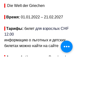
  Die Welt der Griechen
Время: 
01.01.2022 – 21.02.2027
Тарифы: 
билет 
для взрослых
CHF 
12.00
информацию о льготных и детских 
билетах можно найти на сайте
Адрес: 
Antikenmuseum Basel und 
Sammlung Ludwig, St.-Alban-Graben 
5, 4010 Basel 
//
Показать адрес на 
карте
WEB:
Die Welt der Griechen
 | 
Antikenmuseum und Sammlung 
Ludwig, Basel 