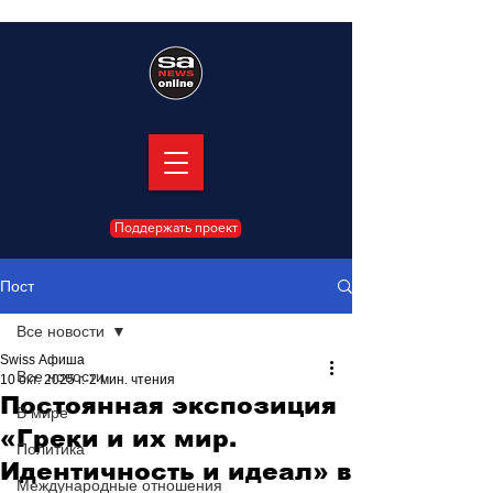
Поддержать проект
Пост
Все новости
Swiss Афиша
Все новости
10 окт. 2025 г.
2 мин. чтения
Постоянная экспозиция
В мире
«Греки и их мир.
Политика
Идентичность и идеал» в
Международные отношения