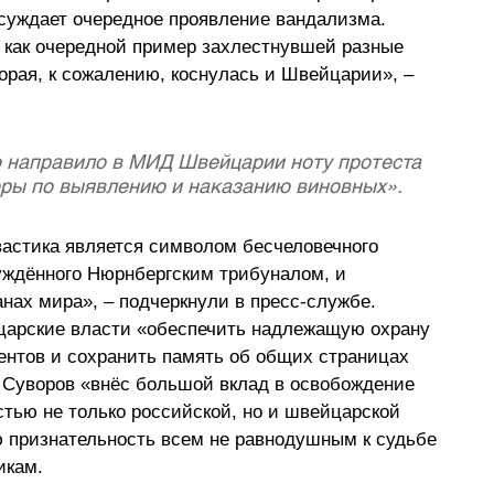
суждает очередное проявление вандализма. 
 как очередной пример захлестнувшей разные 
орая, к сожалению, коснулась и Швейцарии», –
 направило в МИД Швейцарии ноту протеста 
еры по выявлению и наказанию виновных».
астика является символом бесчеловечного 
уждённого Нюрнбергским трибуналом, и 
нах мира», – подчеркнули в пресс-службе. 
царские власти «обеспечить надлежащую охрану 
нтов и сохранить память об общих страницах 
 Суворов «внёс большой вклад в освобождение 
ью не только российской, но и швейцарской 
 признательность всем не равнодушным к судьбе 
икам.