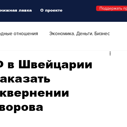
Поддержать п
нижная лавка
О проекте
дные отношения
Экономика. Деньги. Бизнес
 Технологии
Все о Швейцарии
Здоровье
Ф в Швейцарии
аказать
Swiss Афиша
Стиль
Стильный четверг
сквернении
о
Видео
Русская Швейцария
ворова
ера - Шоу
Афиша - Поп - Рок - Джаз