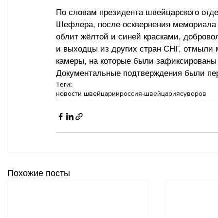
По словам президента швейцарского отд
Шефлера, после осквернения мемориала С
облит жёлтой и синей красками, добров
и выходцы из других стран СНГ, отмыли 
камеры, на которые были зафиксированы 
Документальные подтверждения были пер
Теги:
новости швейцарии
россия-швейцария
суворов
Похожие посты