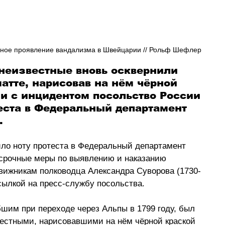
дное проявление вандализма в Швейцарии // Рольф Шефлер
 неизвестные вновь осквернили 
атте, нарисовав на нём чёрной 
зи с инцидентом посольство России 
еста в Федеральный департамент 
.
ло ноту протеста в Федеральный департамент 
 срочные меры по выявлению и наказанию 
вижникам полководца Александра Суворова (1730-
сылкой на пресс-службу посольства.
им при переходе через Альпы в 1799 году, был 
вестными, нарисовавшими на нём чёрной краской 