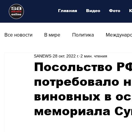
Главная
Видео
Фото
К
Все новости
В мире
Политика
Междунаро
SANEWS
28 окт. 2022 г.
2 мин. чтения
Общество
Армия
Аналитика
Наука и
Посольство Р
потребовало н
Транспорт
Культура
Магия искусства
виновных в о
Природа - Климат
Туризм
Спорт
Фот
мемориала Су
Афиша - Выставки - Музеи
Афиша - Театр - Оп