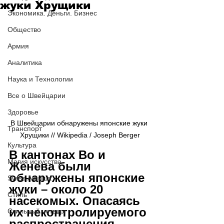
жуки Хрущики
Экономика. Деньги. Бизнес
Общество
Армия
Аналитика
Наука и Технологии
Все о Швейцарии
Здоровье
В Швейцарии обнаружены японские жуки 
Транспорт
Хрущики // Wikipedia / Joseph Berger
Культура
В кантонах Во и 
Магия искусства
Женева были 
обнаружены японские 
Swiss Афиша
жуки – около 20 
Стиль
насекомых. Опасаясь 
их неконтролируемого 
Стильный четверг
распространения, 