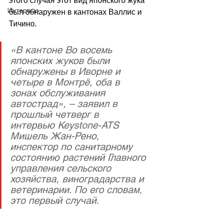
этого случая этот вид японского жука 
Интервью
был обнаружен в кантонах Валлис и 
Тичино. 
«В кантоне Во восемь 
японских жуков были 
обнаружены в Иворне и 
четыре в Монтрё, оба в 
зонах обслуживания 
автострад», – заявил в 
прошлый четверг в 
интервью Keystone-ATS 
Мишель Жан-Рено, 
инспектор по санитарному 
состоянию растений Главного 
управления сельского 
хозяйства, виноградарства и 
ветеринарии. По его словам, 
это первый случай.