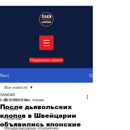
Поддержать проект
Пост
Все новости
SANEWS
Все новости
6 авг. 2025 г.
2 мин. чтения
После дьявольских
В мире
клопов в Швейцарии
Политика
объявились японские
Международные отношения