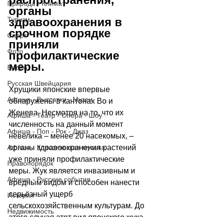
Природа - Климат
органы 
здравоохранения в 
Туризм
срочном порядке 
Спорт
приняли 
Фото
профилактические 
меры.
Видео
Русская Швейцария
Хрущики японские впервые 
Афиша - Выставки - Музеи
обнаружены в кантонах Во и 
Женева. Несмотря на то, что их 
Афиша - Театр - Опера - Шоу
численность на данный момент 
Афиша - Поп - Рок - Джаз
невелика – менее 20 насекомых, – 
органы здравоохранения растений 
Афиша - Классическая музыка
уже приняли профилактические 
Правопорядок
меры. Жук является инвазивным и 
Афиша - Русские события
вредным видом и способен нанести 
серьёзный ущерб 
История
сельскохозяйственным культурам. До 
Недвижимость