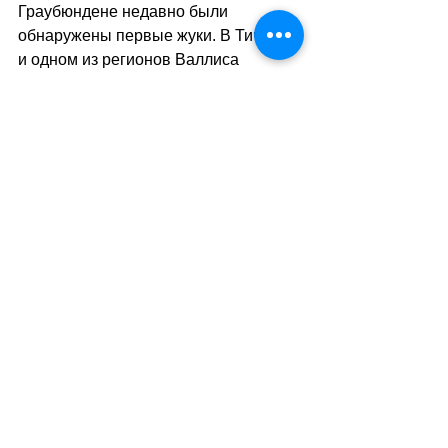
Граубюндене недавно были 
обнаружены первые жуки. В Тичино 
и одном из регионов Валлиса 
истребить японского жука уже 
нереально, но заражённые участки 
удалось локализовать, отмечает 
OFAG.//sa
(мк)
Теги:
новости швейцарии
природа
Природа - Климат