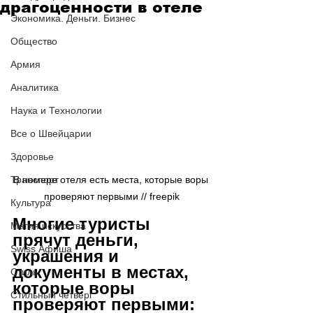
драгоценности в отеле
Экономика. Деньги. Бизнес
Общество
Армия
Аналитика
Наука и Технологии
Все о Швейцарии
Здоровье
Транспорт
В номере отеля есть места, которые воры 
проверяют первыми // 
freepik
Культура
Многие туристы 
Магия искусства
прячут деньги, 
Swiss Афиша
украшения и 
документы в местах, 
Стиль
которые воры 
Стильный четверг
проверяют первыми: 