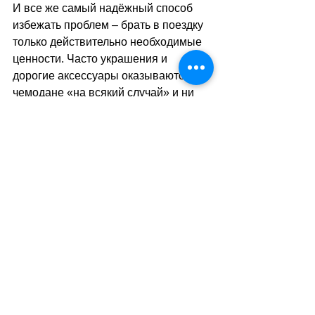
И все же самый надёжный способ 
избежать проблем 
–
 брать в поездку 
только действительно необходимые 
ценности. Часто украшения и 
дорогие аксессуары оказываются в 
чемодане «на всякий случай» и ни 
разу не используются. Чем меньше 
таких вещей с собой, тем спокойнее 
проходит отдых.
И наконец, есть ещё один простой, 
но важный совет: иногда безопаснее 
носить украшения при себе, чем 
оставлять их в номере. Именно в те 
моменты, когда туристы уходят на 
прогулки и экскурсии, гостиничные 
комнаты чаще всего становятся 
целью краж. Когда ценности 
находятся рядом с владельцем, риск 