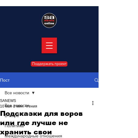
Поддержать проект
Пост
Все новости
SANEWS
Все новости
10 мая
2 мин. чтения
Подсказки для воров
В мире
или где лучше не
Политика
хранить свои
Международные отношения