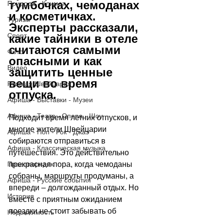
тумбочках, чемоданах 
Природа - Климат
и косметичках. 
Туризм
Эксперты рассказали, 
Спорт
какие тайники в отеле 
считаются самыми 
Фото
опасными и как 
Видео
защитить ценные 
вещи во время 
Русская Швейцария
отпуска.
Афиша - Выставки - Музеи
Афиша - Театр - Опера - Шоу
Подходит время летних отпусков, и 
многие жители Швейцарии 
Афиша - Поп - Рок - Джаз
собираются отправиться в 
Афиша - Классическая музыка
путешествия. Это действительно 
Правопорядок
прекрасная пора, когда чемоданы 
собраны, маршруты продуманы, а 
Афиша - Русские события
впереди 
–
 долгожданный отдых. Но 
История
вместе с приятным ожиданием 
поездки не стоит забывать об 
Недвижимость