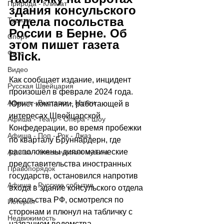
Природа - Климат
здания консульского 
отдела посольства 
Туризм
России в Берне. Об 
Спорт
этом пишет газета 
Фото
Blick.
Видео
Как сообщает издание, инцидент 
Русская Швейцария
произошёл в феврале 2024 года. 
Афиша - Выставки - Музеи
Юрист компании, работающей в 
интересах Швейцарской 
Афиша - Театр - Опера - Шоу
Конфедерации, во время пробежки 
Афиша - Поп - Рок - Джаз
по кварталу Бруннардерн, где 
расположены дипломатические 
Афиша - Классическая музыка
представительства иностранных 
Правопорядок
государств, остановился напротив 
Афиша - Русские события
входа в здание консульского отдела 
посольства РФ, осмотрелся по 
История
сторонам и плюнул на табличку с 
Недвижимость
названием ведомства. 