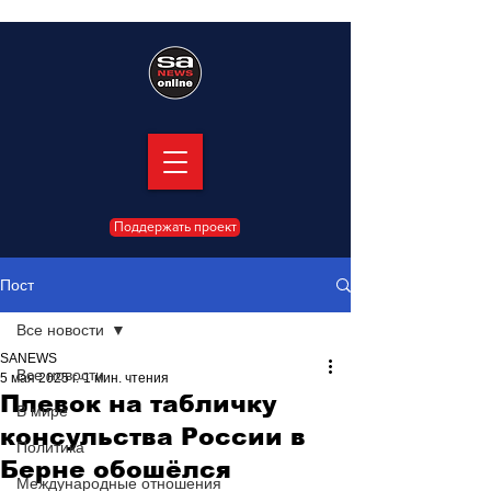
Поддержать проект
Пост
Все новости
SANEWS
Все новости
5 мая 2025 г.
1 мин. чтения
Плевок на табличку
В мире
консульства России в
Политика
Берне обошёлся
Международные отношения