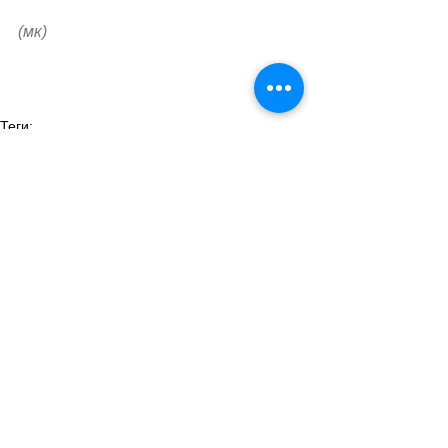
(мк)
Теги:
общество
международные отношения
правопорядок
украина
Общество
Правопорядок
Смотреть все
Похожие посты