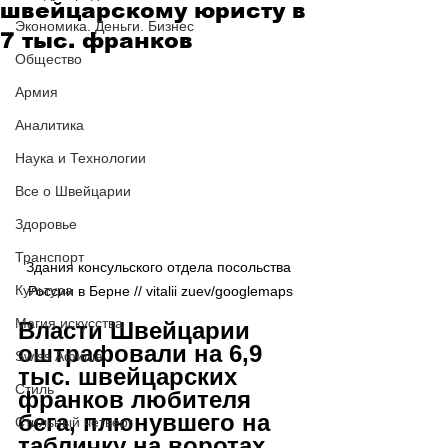
швейцарскому юристу в
Экономика. Деньги. Бизнес
7 тыс. франков
Общество
Армия
Аналитика
Наука и Технологии
Все о Швейцарии
Здоровье
Транспорт
Здания консульского отдела посольства 
Культура
России в Берне // vitalii zuev/googlemaps
Магия искусства
Власти Швейцарии 
оштрафовали на 6,9 
Swiss Афиша
тыс. швейцарских 
Стиль
франков любителя 
бега, плюнувшего на 
Стильный четверг
табличку на воротах 