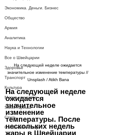
Экономика. Деньги. Бизнес
Общество
Армия
Аналитика
Наука и Технологии
Все о Швейцарии
На следующей неделе ожидается 
Здоровье
значительное изменение температуры // 
Транспорт
Unsplash / Atikh Bana
Культура
На следующей неделе 
ожидается 
Магия искусства
значительное 
Swiss Афиша
изменение 
Стиль
температуры. После 
нескольких недель 
Стильный четверг
жары в Швейцарии 