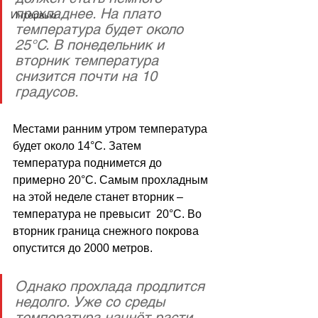
прохладнее. На плато 
Интервью
температура будет около 
25°C. В понедельник и 
вторник температура 
снизится почти на 10 
градусов.
Местами ранним утром температура 
будет около 14
°C
. Затем 
температура поднимется до 
примерно 20
°C
. Самым прохладным 
на этой неделе станет вторник – 
температура не превысит  20
°C
. Во 
вторник граница снежного покрова 
опустится до 2000 метров.
Однако прохлада продлится 
недолго. Уже со среды 
температура начнёт расти. 