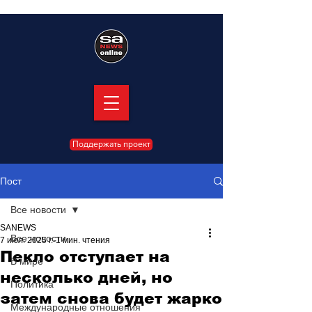
Поддержать проект
Пост
Все новости
SANEWS
Все новости
7 июл. 2025 г.
1 мин. чтения
Пекло отступает на
В мире
несколько дней, но
Политика
затем снова будет жарко
Международные отношения