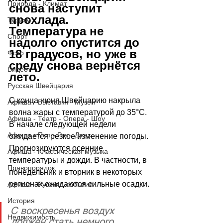
Природа - Климат
снова наступит 
прохлада. 
Туризм
Температура не 
Спорт
надолго опустится до 
18 градусов, но уже в 
Фото
среду снова вернётся 
Видео
лето. 
Русская Швейцария
С конца июня Швейцарию накрыла 
Афиша - Выставки - Музеи
волна жары с температурой до 35
°C
. 
Афиша - Театр - Опера - Шоу
В начале следующей недели 
Афиша - Поп - Рок - Джаз
ожидается резкое изменение погоды. 
Прогнозируются осенние 
Афиша - Классическая музыка
температуры и дожди. В частности, в 
Правопорядок
понедельник и вторник в некоторых 
регионах ожидаются сильные осадки.
Афиша - Русские события
История
С воскресенья воздух 
Недвижимость
должен стать немного 