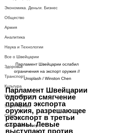
Экономика. Деньги. Бизнес
Общество
Армия
Аналитика
Наука и Технологии
Все о Швейцарии
Парламент Швейцарии ослабил 
Здоровье
ограничения на экспорт оружия // 
Транспорт
Unsplash / Winston Chen
Культура
Парламент Швейцарии 
одобрил смягчение 
Магия искусства
правил экспорта 
Swiss Афиша
оружия, разрешающее 
Стиль
реэкспорт в третьи 
страны. Левые 
Стильный четверг
выступают против 