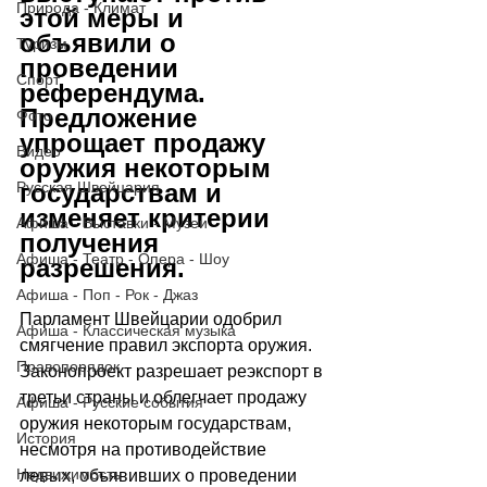
Природа - Климат
этой меры и 
объявили о 
Туризм
проведении 
Спорт
референдума. 
Предложение 
Фото
упрощает продажу 
Видео
оружия некоторым 
государствам и 
Русская Швейцария
изменяет критерии 
Афиша - Выставки - Музеи
получения 
Афиша - Театр - Опера - Шоу
разрешения.
Афиша - Поп - Рок - Джаз
Парламент Швейцарии одобрил 
Афиша - Классическая музыка
смягчение правил экспорта оружия. 
Правопорядок
Законопроект разрешает реэкспорт в 
третьи страны и облегчает продажу 
Афиша - Русские события
оружия некоторым государствам, 
История
несмотря на противодействие 
Недвижимость
левых, объявивших о проведении 