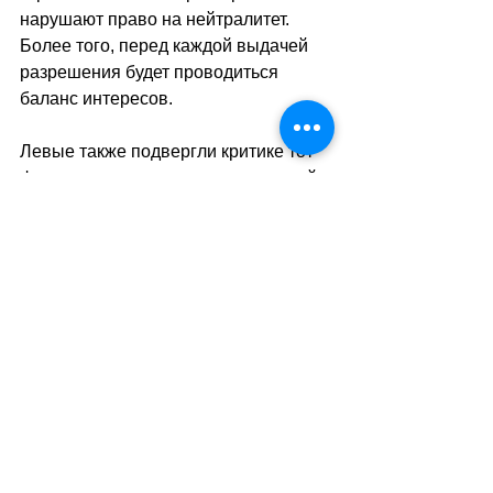
нарушают право на нейтралитет. 
Более того, перед каждой выдачей 
разрешения будет проводиться 
баланс интересов.
Левые также подвергли критике тот 
факт, что законопроект, не имеющий 
обратной силы, не предусматривает 
оказание помощи Украине. Они 
пытались добавить положение, 
призванное усилить поддержку 
страны, но безуспешно.
По мнению политолога, вице-
президента Международного 
института исследований в области 
мира в Женеве (GIPRI) Жиля-
Эммануэля Жаке, к которому мы 