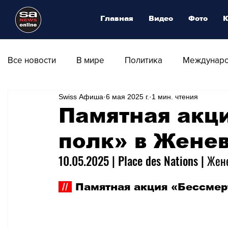
Главная
Видео
Фото
К
Все новости
В мире
Политика
Междунаро
Swiss Афиша
6 мая 2025 г.
1 мин. чтения
Общество
Армия
Аналитика
Наука и
Памятная акц
полк» в Жене
Транспорт
Культура
Магия искусства
10.05.2025 | Place des Nations | Жен
Природа - Климат
Туризм
Спорт
Фот
 // 
 Памятная акция «Бессмер
Афиша - Выставки - Музеи
Афиша - Театр - Оп