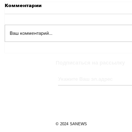
Комментарии
Ваш комментарий...
Выставка «Искусство
Концерт
хранит историю» к 80-
летия П
летию Победы во
Отделе
Подписаться на рассылку
Дворце Наций ООН
Женеве
© 2024 SANEWS