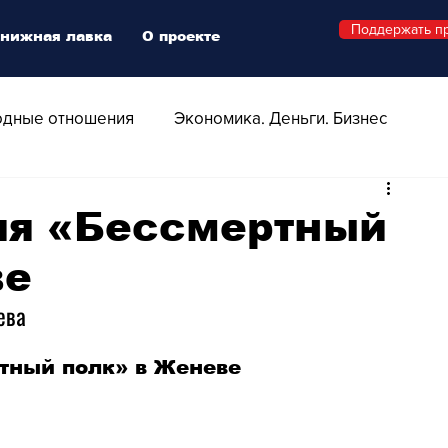
Поддержать п
нижная лавка
О проекте
дные отношения
Экономика. Деньги. Бизнес
 Технологии
Все о Швейцарии
Здоровье
ия «Бессмертный
ве
Swiss Афиша
Стиль
Стильный четверг
ева
о
Видео
Русская Швейцария
тный полк» в Женеве
ера - Шоу
Афиша - Поп - Рок - Джаз