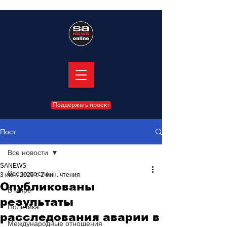
Поддержать проект
Пост
Все новости
SANEWS
Все новости
3 июн. 2025 г.
2 мин. чтения
Опубликованы
В мире
результаты
Политика
расследования аварии в
Международные отношения