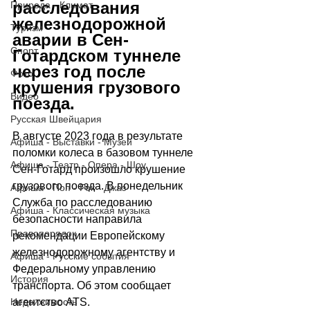
расследования 
Природа - Климат
железнодорожной 
Туризм
аварии в Сен-
Спорт
Готардском туннеле 
через год после 
Фото
крушения грузового 
Видео
поезда.
Русская Швейцария
В августе 2023 года в результате 
Афиша - Выставки - Музеи
поломки колеса в базовом туннеле 
Афиша - Театр - Опера - Шоу
Сен-Готард произошло крушение 
грузового поезда. В понедельник 
Афиша - Поп - Рок - Джаз
Служба по расследованию 
Афиша - Классическая музыка
безопасности направила 
Правопорядок
рекомендации Европейскому 
железнодорожному агентству и 
Афиша - Русские события
Федеральному управлению 
История
транспорта. Об этом сообщает 
Недвижимость
агентство ATS.