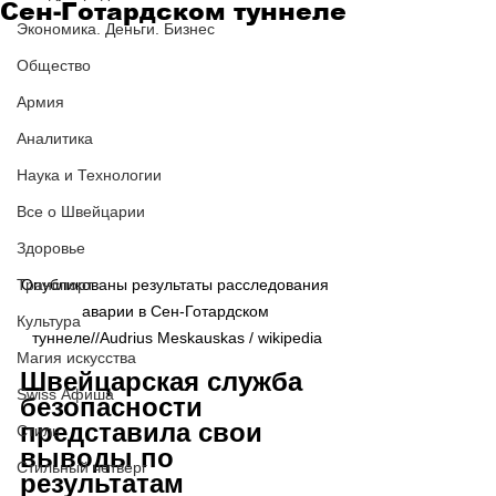
Сен-Готардском туннеле
Экономика. Деньги. Бизнес
Общество
Армия
Аналитика
Наука и Технологии
Все о Швейцарии
Здоровье
Транспорт
Опубликованы результаты расследования 
аварии в Сен-Готардском 
Культура
туннеле//Audrius Meskauskas / wikipedia
Магия искусства
Швейцарская служба 
Swiss Афиша
безопасности 
представила свои 
Стиль
выводы по 
Стильный четверг
результатам 